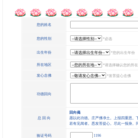
您的姓名
您的性别
*
必选
出生年份
*
您的出生年份
所在地区
*
请选择确认您的所在
发心念佛
*
发菩提心念佛
功德回向
回向偈
总 回 向
愿以此功德。庄严佛净土。上报四重恩。
若有见闻者。悉发菩提心。尽此一报身。
验证号码
1196