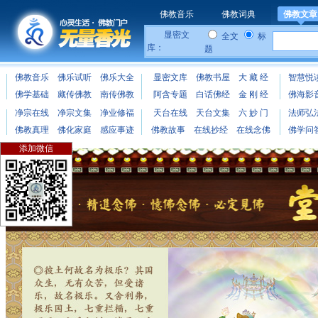
佛教音乐
佛教词典
佛教文章
显密文
全文
标
库：
题
佛教音乐
佛乐试听
佛乐大全
显密文库
佛教书屋
大 藏 经
智慧悦
佛学基础
藏传佛教
南传佛教
阿含专题
白话佛经
金 刚 经
佛海影
净宗在线
净宗文集
净业修福
天台在线
天台文集
六 妙 门
法师弘
佛教真理
佛化家庭
感应事迹
佛教故事
在线抄经
在线念佛
佛学问
添加微信