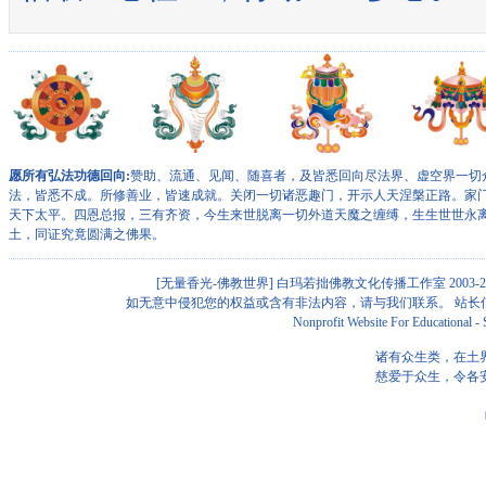
愿所有弘法功德回向:
赞助、流通、见闻、随喜者，及皆悉回向尽法界、虚空界一切
法，皆悉不成。所修善业，皆速成就。关闭一切诸恶趣门，开示人天涅槃正路。家
天下太平。四恩总报，三有齐资，今生来世脱离一切外道天魔之缠缚，生生世世永
土，同证究竟圆满之佛果。
[无量香光-佛教世界]
白玛若拙佛教文化传播工作室 2003-201
如无意中侵犯您的权益或含有非法内容，请与我们联系。 站长信箱: alan
Nonprofit Website For Educational 
诸有众生类，在土
慈爱于众生，令各