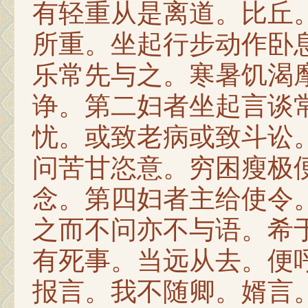
有轻重从是离道。比丘
所重。坐起行步动作卧
乐常先与之。寒暑饥渴
诤。第二妇者坐起言谈
忧。或致老病或致斗讼
问苦甘恣意。穷困瘦极
念。第四妇者主给使令
之而不问亦不与语。希
有死事。当远从去。便
报言。我不随卿。婿言