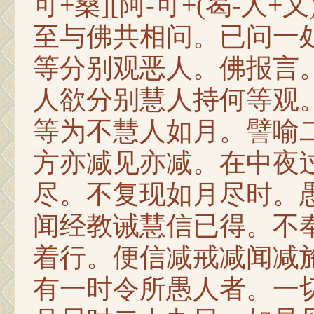
可+桑][阿-可+(曷-人
至与佛共相问。已问一
等分别观恶人。佛报言
人欲分别慧人持何等观
等为不慧人如月。譬喻
方亦减见亦减。在中夜
尽。不复现如月尽时。
闻经教诫慧信已得。不
着行。便信减戒减闻减
有一时令所愚人者。一