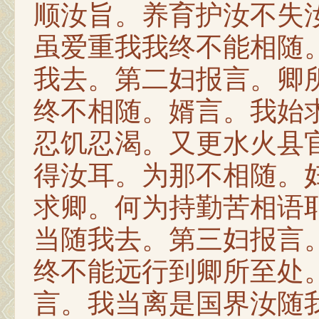
顺汝旨。养育护汝不失
虽爱重我我终不能相随
我去。第二妇报言。卿
终不相随。婿言。我始
忍饥忍渴。又更水火县
得汝耳。为那不相随。
求卿。何为持勤苦相语
当随我去。第三妇报言
终不能远行到卿所至处
言。我当离是国界汝随