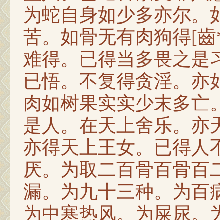
为蛇自身如少多亦尔。
苦。如骨无有肉狗得[齒
难得。已得当多畏之是
已悟。不复得贪淫。亦
肉如树果实实少末多亡
是人。在天上舍乐。亦
亦得天上王女。已得人
厌。为取二百骨百骨百
漏。为九十三种。为百
为中寒热风。为屎尿。