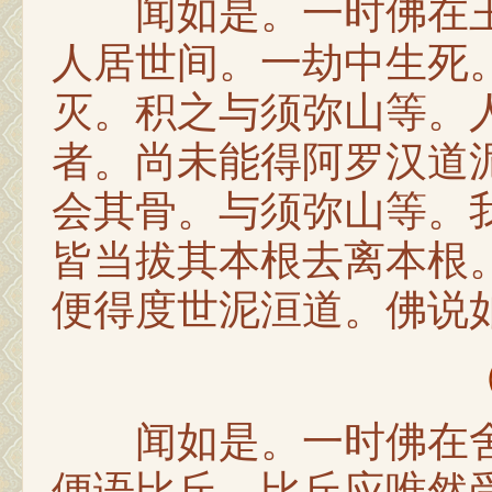
闻如是。一时佛在王
人居世间。一劫中生死
灭。积之与须弥山等。
者。尚未能得阿罗汉道
会其骨。与须弥山等。
皆当拔其本根去离本根
便得度世泥洹道。佛说
闻如是。一时佛在舍
便语比丘。比丘应唯然