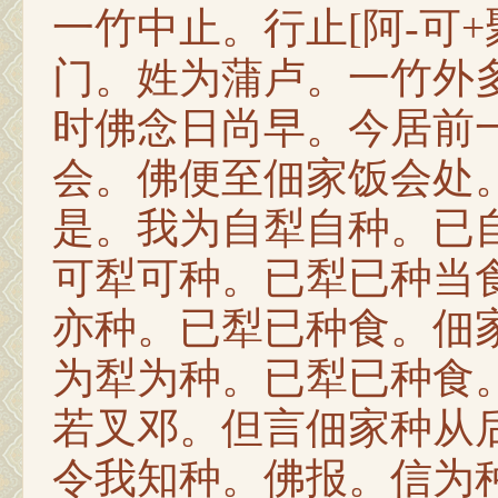
一竹中止。行止[阿-可
门。姓为蒲卢。一竹外
时佛念日尚早。今居前
会。佛便至佃家饭会处
是。我为自犁自种。已
可犁可种。已犁已种当
亦种。已犁已种食。佃
为犁为种。已犁已种食
若叉邓。但言佃家种从
令我知种。佛报。信为