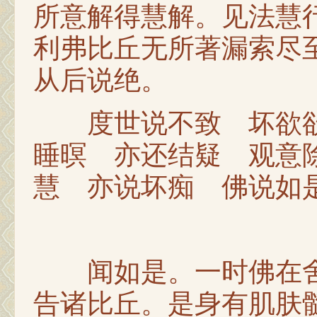
所意解得慧解。见法慧
利弗比丘无所著漏索尽
从后说绝。
度世说不致 坏欲欲
睡暝 亦还结疑 观意
慧 亦说坏痴 佛说如
闻如是。一时佛在舍
告诸比丘。是身有肌肤