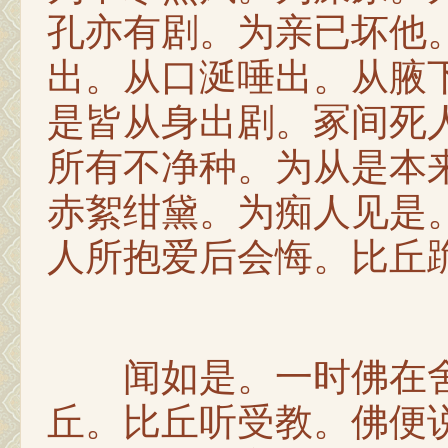
孔亦有剧。为亲已坏他
出。从口涎唾出。从腋
是皆从身出剧。冢间死
所有不净种。为从是本
赤絮绀黛。为痴人见是
人所抱爱后会悔。比丘
闻如是。一时佛在舍
丘。比丘听受教。佛便