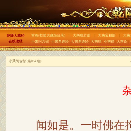
首页(乾隆大藏经目录)
|
大乘般若部
|
大乘宝积部
|
大乘
乾隆大藏经
在线读经
小乘阿含部
|
小乘单译经
|
大乘单译经
|
大乘律
|
小乘律
|
大乘论
|
小乘阿含部·第0543部
闻如是。一时佛在拘