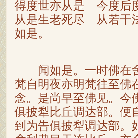
得度世亦从是 今度后
从是生老死尽 从若干
如是。
闻如是。一时佛在舍
梵自明夜亦明梵往至佛
念。是尚早至佛见。今
俱披犁比丘调达部。便
到为告俱披犁调达部。