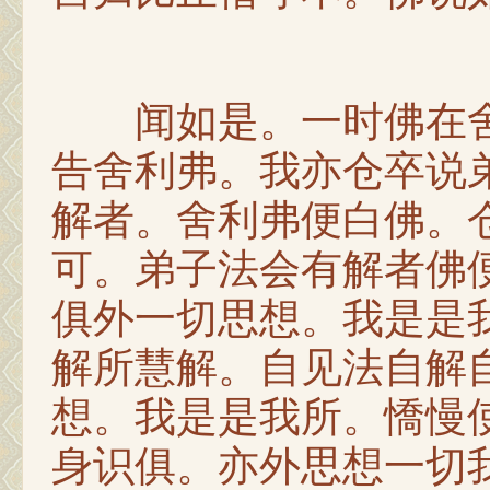
闻如是。一时佛在舍
告舍利弗。我亦仓卒说
解者。舍利弗便白佛。
可。弟子法会有解者佛
俱外一切思想。我是是
解所慧解。自见法自解
想。我是是我所。憍慢
身识俱。亦外思想一切