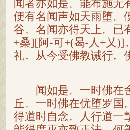
闻者亦如是。能布施无
便有名闻声如天雨堕。
谷。名闻亦得天上。已有
+桑][阿-可+(曷-人+
礼。从今受佛教诫行。
闻如是。一时佛在舍
丘。一时佛在优堕罗国
得道时自念。人行道一
能得度灭亦致正法。何