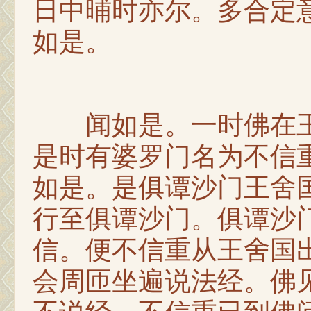
日中晡时亦尔。多合定
如是。
闻如是。一时佛在王舍
是时有婆罗门名为不信
如是。是俱谭沙门王舍国
行至俱谭沙门。俱谭沙
信。便不信重从王舍国
会周匝坐遍说法经。佛