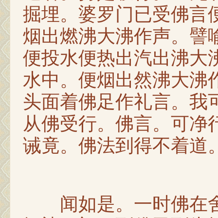
掘埋。婆罗门已受佛言
烟出燃沸大沸作声。譬
便投水便热出汽出沸大
水中。便烟出然沸大沸
头面着佛足作礼言。我
从佛受行。佛言。可净
诫竟。佛法到得不着道
闻如是。一时佛在舍