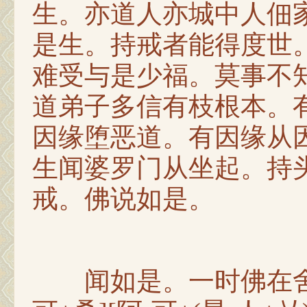
生。亦道人亦城中人佃
是生。持戒者能得度世
难受与是少福。莫事不
道弟子多信有枝根本。
因缘堕恶道。有因缘从
生闻婆罗门从坐起。持
戒。佛说如是。
闻如是。一时佛在舍卫