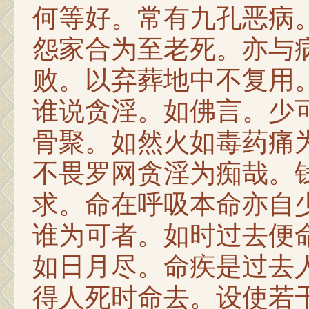
何等好。常有九孔恶病
怨家合为至老死。亦与
败。以弃葬地中不复用
谁说贪淫。如佛言。少
骨聚。如然火如毒药痛
不畏罗网贪淫为痴哉。
求。命在呼吸本命亦自
谁为可者。如时过去便
如日月尽。命疾是过去
得人死时命去。设使若