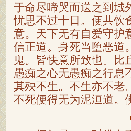
于命尽啼哭而送之到城
忧思不过十日。便共饮
意。天下无有自爱守护
信正道。身死当堕恶道
鬼。皆快意所致也。比
愚痴之心无愚痴之行息
其殃不生。不生亦不老
不死便得无为泥洹道。