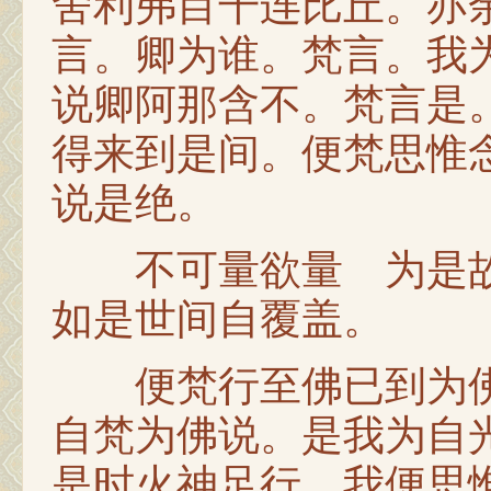
舍利弗目干连比丘。亦
言。卿为谁。梵言。我
说卿阿那含不。梵言是
得来到是间。便梵思惟
说是绝。
不可量欲量 为是故
如是世间自覆盖。
便梵行至佛已到为佛
自梵为佛说。是我为自
是时火神足行。我便思