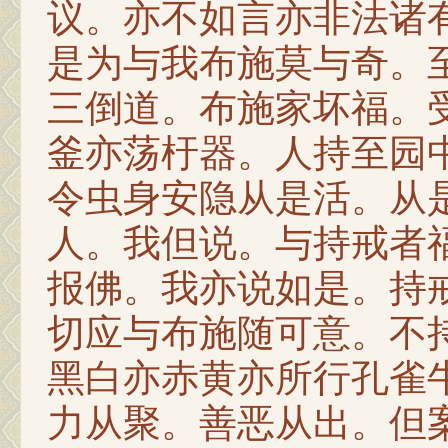
议。亦不如言亦非法诸
是为与我布施莫与奇。
三倒道。布施家坏福。
釜亦荡杅器。人持至园
令虫身安隐从是活。从
人。我但说。与持戒者
报佛。我亦说如是。持
切应与布施随可意。不
黑白亦赤黄亦所行孔雀
力从聚。善恶从出。但