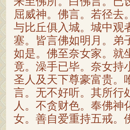
来至佛所。白佛言。已
屈威神。佛言。若径去
与比丘俱入城。城中观
塞。皆言佛如明月。弟
如是。佛至奈女家。就
竟。澡手已毕。奈女持
圣人及天下尊豪富贵。
言。无不好听。其所行
人。不贪财色。奉佛神
女。善自爱重持五戒。