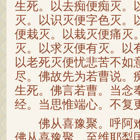
生死。以去痴便痴灭。
灭。以识灭便字色灭。
便栽灭。以栽灭便痛灭
灭。以求灭便有灭。以
以老死灭便忧悲苦不如
尽。佛故先为若曹说。
生死。佛言若曹。当念
经。当思惟端心。不复
佛从喜豫聚。呼阿难
佛从喜豫聚。至维耶梨