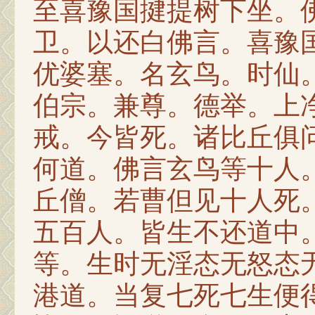
至喜豫国揵提树下坐。
卫。以还白佛言。喜豫
优婆塞。名玄鸟。时仙
伯宗。兼尊。德举。上
戒。今皆死。诸比丘俱
何道。佛言玄鸟等十人
丘僧。若曹但见十人死
五百人。皆生不还道中
等。生时无淫态无怒态
港道。当复七死七生便