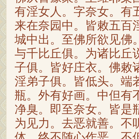
有淫女人。字奈女。有
来在奈园中。皆敕五百
城中出。至佛所欲见佛
与千比丘俱。为诸比丘
子俱。皆好庄衣。佛敕
淫弟子俱。皆低头。端
瓶。外有好画。中但有
净臭。即至奈女。皆是
为见力。去恶就善。不
体。终不随心作恶。不