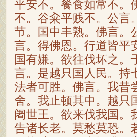
平安不。餐食如常不。
不。谷籴平贱不。公言
节。国中丰熟。佛言。
言。得佛恩。行道皆平
国有嫌。欲往伐坏之。
言。是越只国人民。持
法者可胜。佛言。我昔
舍。我止顿其中。越只
阇世王。欲来伐我国。
告诸长老。莫愁莫恐。