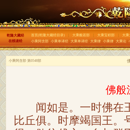
首页(乾隆大藏经目录)
|
大乘般若部
|
大乘宝积部
|
大乘
乾隆大藏经
在线读经
小乘阿含部
|
小乘单译经
|
大乘单译经
|
大乘律
|
小乘律
|
大乘论
|
小乘阿含部·第0548部
佛般
闻如是。一时佛在王
比丘俱。时摩竭国王。