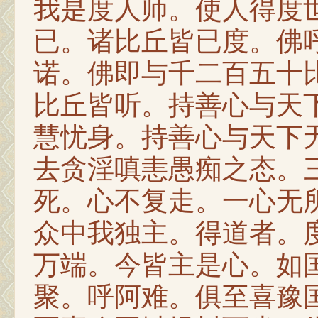
我是度人师。使人得度
已。诸比丘皆已度。佛
诺。佛即与千二百五十
比丘皆听。持善心与天
慧忧身。持善心与天下
去贪淫嗔恚愚痴之态。
死。心不复走。一心无
众中我独主。得道者。
万端。今皆主是心。如
聚。呼阿难。俱至喜豫