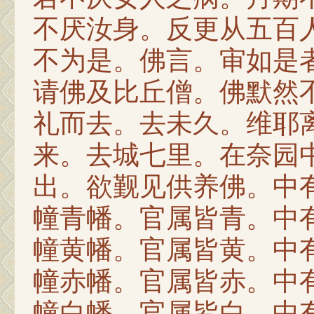
不厌汝身。反更从五百
不为是。佛言。审如是
请佛及比丘僧。佛默然
礼而去。去未久。维耶
来。去城七里。在奈园
出。欲觐见供养佛。中
幢青幡。官属皆青。中
幢黄幡。官属皆黄。中
幢赤幡。官属皆赤。中
幢白幡。官属皆白。中