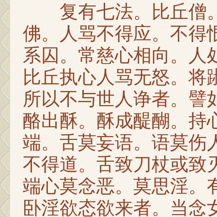
复有七法。比丘僧。
佛。人骂不得应。不得
系囚。常慈心相向。人
比丘执心人骂无怒。将
所以不与世人诤者。譬
酪出酥。酥成醍醐。持
端。舌莫妄语。语莫伤
不得道。舌致刀杖或致
端心莫念恶。莫思淫。
卧淫欲态欲来者。当念