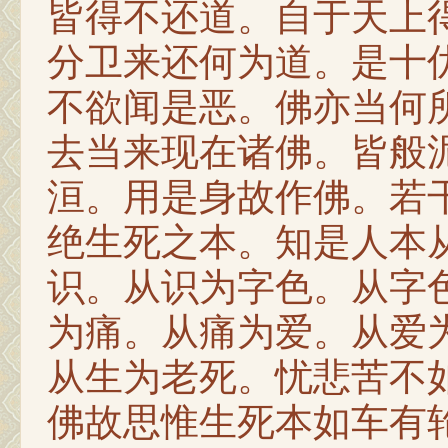
皆得不还道。自于天上
分卫来还何为道。是十
不欲闻是恶。佛亦当何
去当来现在诸佛。皆般
洹。用是身故作佛。若
绝生死之本。知是人本
识。从识为字色。从字
为痛。从痛为爱。从爱
从生为老死。忧悲苦不
佛故思惟生死本如车有