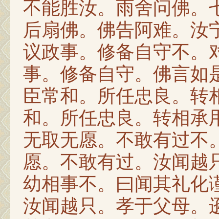
不能胜汝。雨舍问佛。
后扇佛。佛告阿难。汝
议政事。修备自守不。
事。修备自守。佛言如
臣常和。所任忠良。转
和。所任忠良。转相承
无取无愿。不敢有过不
愿。不敢有过。汝闻越
幼相事不。曰闻其礼化
汝闻越只。孝于父母。