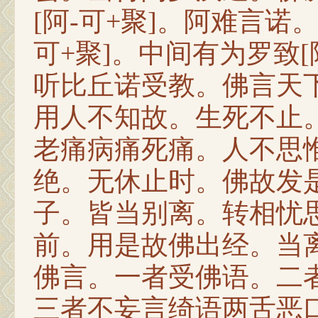
[阿-可+聚]。阿难言诺
可+聚]。中间有为罗致[
听比丘诺受教。佛言天
用人不知故。生死不止
老痛病痛死痛。人不思
绝。无休止时。佛故发
子。皆当别离。转相忧
前。用是故佛出经。当
佛言。一者受佛语。二
三者不妄言绮语两舌恶