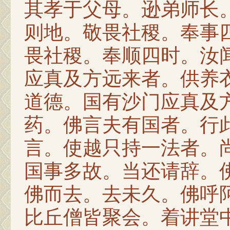
其孝于父母。逊弟师长
则地。敬畏社稷。奉事
畏社稷。奉顺四时。汝
应真及方远来者。供养
道德。国有沙门应真及
药。佛言夫有国者。行
言。使越只持一法者。
国事多故。当还请辞。
佛而去。去未久。佛呼
比丘僧皆聚会。着讲堂