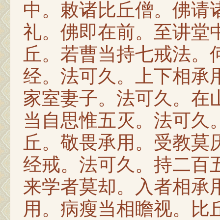
中。敕诸比丘僧。佛请
礼。佛即在前。至讲堂
丘。若曹当持七戒法。
经。法可久。上下相承
家室妻子。法可久。在
当自思惟五灭。法可久
丘。敬畏承用。受教莫
经戒。法可久。持二百
来学者莫却。入者相承
用。病瘦当相瞻视。比