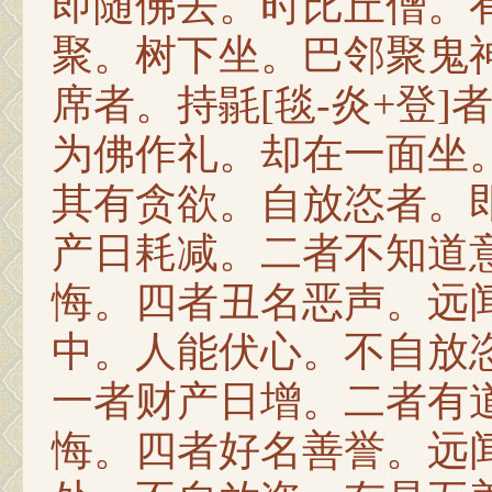
即随佛去。时比丘僧。
聚。树下坐。巴邻聚鬼
席者。持毾[毯-炎+登
为佛作礼。却在一面坐
其有贪欲。自放恣者。
产日耗减。二者不知道
悔。四者丑名恶声。远
中。人能伏心。不自放
一者财产日增。二者有
悔。四者好名善誉。远