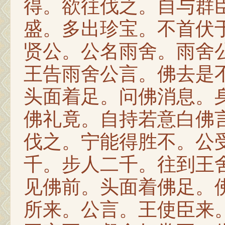
得。欲往伐之。自与群
盛。多出珍宝。不首伏
贤公。公名雨舍。雨舍
王告雨舍公言。佛去是
头面着足。问佛消息。
佛礼竟。自持若意白佛
伐之。宁能得胜不。公
千。步人二千。往到王
见佛前。头面着佛足。
所来。公言。王使臣来