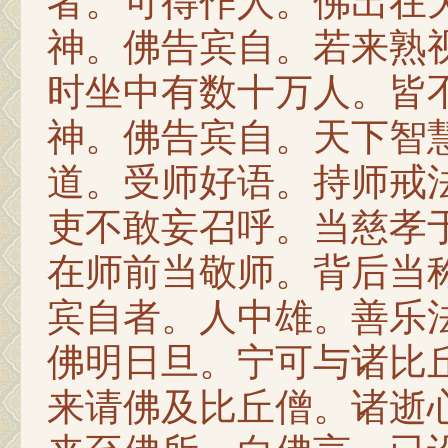
者。可得作人。佛出在
神。佛告宾自。若来熟
时坐中有数十万人。皆
神。佛告宾自。天下智
道。受师好语。持师戒
吏不敢妄召呼。当慈孝
在师前当敬师。背后当
宾自者。人中雄。善乐
佛明日旦。宁可与诸比
来请佛及比丘僧。诸逝