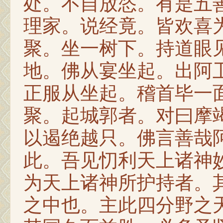
处。不自放恣。有是五
理家。说经竟。皆欢喜
聚。坐一树下。持道眼
地。佛从宴坐起。出阿
正服从坐起。稽首毕一
聚。起城郭者。对曰摩
以遏绝越只。佛言善哉
此。吾见忉利天上诸神
为天上诸神所护持者。
之中也。主此四分野之