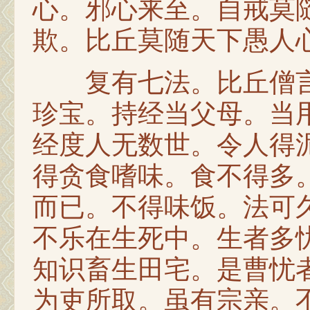
心。邪心来至。自戒莫
欺。比丘莫随天下愚人
复有七法。比丘僧言
珍宝。持经当父母。当
经度人无数世。令人得
得贪食嗜味。食不得多
而已。不得味饭。法可
不乐在生死中。生者多
知识畜生田宅。是曹忧
为吏所取。虽有宗亲。