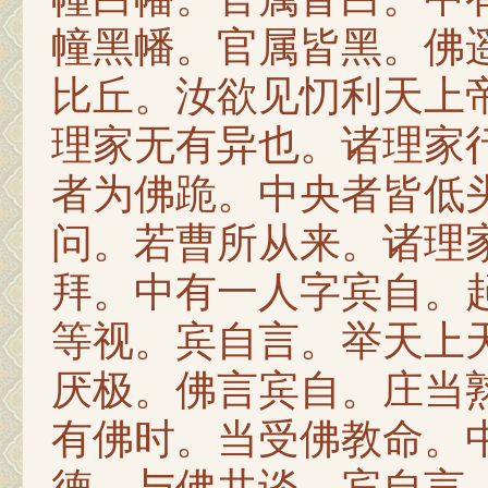
幢黑幡。官属皆黑。佛
比丘。汝欲见忉利天上
理家无有异也。诸理家
者为佛跪。中央者皆低
问。若曹所从来。诸理
拜。中有一人字宾自。
等视。宾自言。举天上
厌极。佛言宾自。庄当
有佛时。当受佛教命。