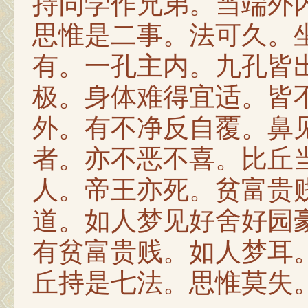
持同学作兄弟。当端外
思惟是二事。法可久。
有。一孔主内。九孔皆
极。身体难得宜适。皆
外。有不净反自覆。鼻
者。亦不恶不喜。比丘
人。帝王亦死。贫富贵
道。如人梦见好舍好园
有贫富贵贱。如人梦耳
丘持是七法。思惟莫失