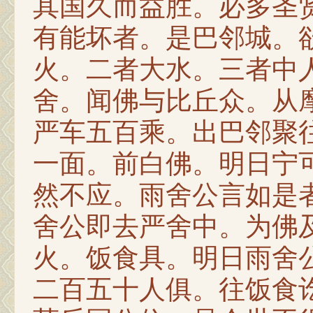
其国久而益胜。必多圣
有能坏者。是巴邻城。
火。二者大水。三者中
舍。闻佛与比丘众。从
严车五百乘。出巴邻聚
一面。前白佛。明日宁
然不应。雨舍公言如是
舍公即去严舍中。为佛
火。饭食具。明日雨舍
二百五十人俱。往饭食