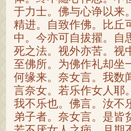
于力士。佛与心诤以来
精进。自致作佛。比丘
中。今亦可自拔擢。自
死之法。视外亦苦。视
至佛所。为佛作礼却坐
何缘来。奈女言。我数
言奈女。若乐作女人耶
我不乐也。佛言。汝不
弟子者。奈女言。是皆
若不厌女人之病。月期