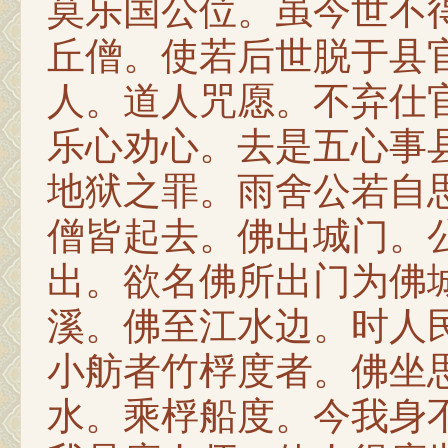
莫乐国公位。虽今世不
丘僧。使若后世脱于县
人。道人咒愿。不弃仕
乐心劝心。去是五心事
地狱之罪。雨舍公若自
僧皆起去。佛出城门。
出。欲名佛所出门为佛
溪。佛至江水边。时人
小舫者竹桴度者。佛坐
水。乘桴船度。今我身