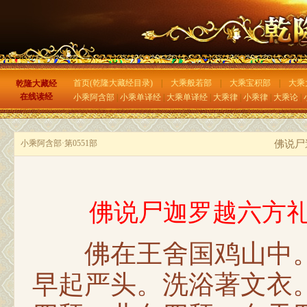
首页(乾隆大藏经目录)
|
大乘般若部
|
大乘宝积部
|
大乘
乾隆大藏经
在线读经
小乘阿含部
|
小乘单译经
|
大乘单译经
|
大乘律
|
小乘律
|
大乘论
|
小乘阿含部·第0551部
佛说尸
佛说尸迦罗越六方
佛在王舍国鸡山中。
早起严头。洗浴著文衣