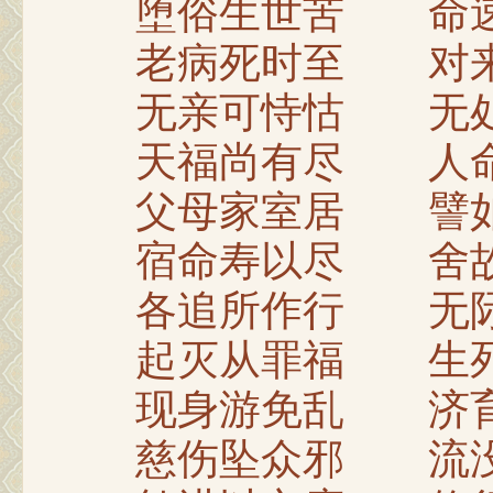
堕俗生世苦 命速
老病死时至 对来
无亲可恃怙 无处
天福尚有尽 人命
父母家室居 譬如
宿命寿以尽 舍故
各追所作行 无际
起灭从罪福 生死
现身游免乱 济育
慈伤坠众邪 流没