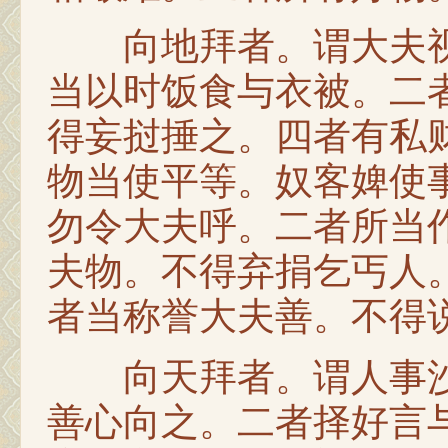
向地拜者。谓大夫视
当以时饭食与衣被。二
得妄挝捶之。四者有私
物当使平等。奴客婢使
勿令大夫呼。二者所当
夫物。不得弃捐乞丐人
者当称誉大夫善。不得
向天拜者。谓人事沙
善心向之。二者择好言