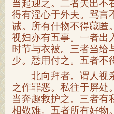
当起迎之。二者夫出不
得有淫心于外夫。骂言
诫。所有什物不得藏匿
视妇亦有五事。一者出
时节与衣被。三者当给
少。悉用付之。五者不
北向拜者。谓人视亲
之作罪恶。私往于屏处
当奔趣救护之。三者有
相敬难。五者所有好物