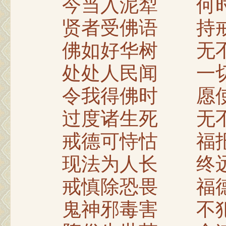
今当入泥犁 何时
贤者受佛语 持戒
佛如好华树 无不
处处人民闻 一切
令我得佛时 愿使
过度诸生死 无不
戒德可恃怙 福报
现法为人长 终远
戒慎除恐畏 福德
鬼神邪毒害 不犯