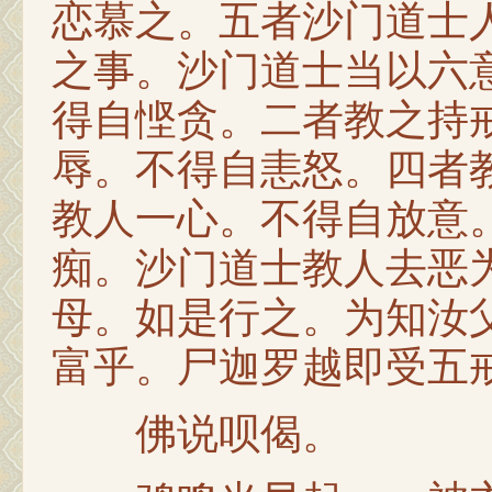
恋慕之。五者沙门道士
之事。沙门道士当以六
得自悭贪。二者教之持
辱。不得自恚怒。四者
教人一心。不得自放意
痴。沙门道士教人去恶
母。如是行之。为知汝
富乎。尸迦罗越即受五
佛说呗偈。