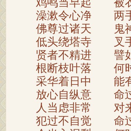
鸡鸣当早起 被衣
澡漱令心净 两手
佛尊过诸天 鬼神
低头绕塔寺 叉手
贤者不精进 譬如
根断枝叶落 何时
采华着日中 能有
放心自纵意 命过
人当虑非常 对来
犯过不自觉 命过