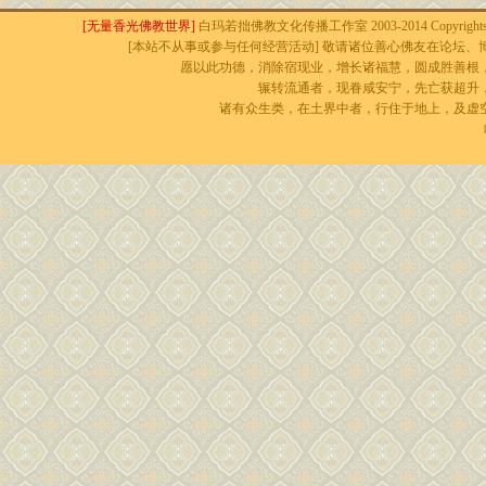
[无量香光佛教世界]
白玛若拙佛教文化传播工作室 2003-2014 Copyrights r
[本站不从事或参与任何经营活动] 敬请诸位善心佛友在论坛、博
愿以此功德，消除宿现业，增长诸福慧，圆成胜善根
辗转流通者，现眷咸安宁，先亡获超升
诸有众生类，在土界中者，行住于地上，及虚