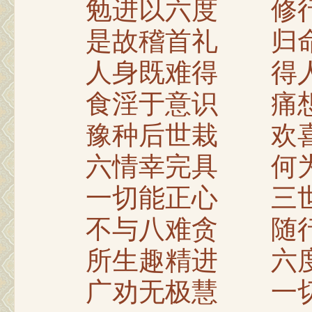
勉进以六度 修行
是故稽首礼 归命
人身既难得 得人
食淫于意识 痛想
豫种后世栽 欢喜
六情幸完具 何为
一切能正心 三世
不与八难贪 随行
所生趣精进 六度
广劝无极慧 一切