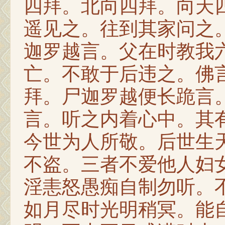
四拜。北向四拜。向天
遥见之。往到其家问之
迦罗越言。父在时教我
亡。不敢于后违之。佛
拜。尸迦罗越便长跪言
言。听之内着心中。其
今世为人所敬。后世生
不盗。三者不爱他人妇
淫恚怒愚痴自制勿听。
如月尽时光明稍冥。能