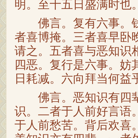
明。至十五日盛满时也
佛言。复有六事。钱
者喜博掩。三者喜早卧
请之。五者喜与恶知识
四恶。复行是六事。妨
日耗减。六向拜当何益
佛言。恶知识有四辈
识。二者于人前好言语
于人前愁苦。背后欢喜