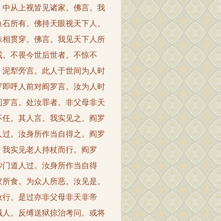
。中从上视皆见诸家。佛言。我
鱼石所有。佛持天眼视天下人。
珠相贯穿。佛言。我见天下人所
戒。不畏今世后世者。不惊不
。泥犁旁言。此人于世间为人时
罗即呼人前对阎罗言。汝为人时
阎罗言。处汝罪者。非父母非天
不任。其人言。我实见之。阎罗
人过。汝身所作当自得之。阎罗
。我实见老人持杖而行。阎罗
沙门道人过。汝身所作当自得
蚁所食。为众人所恶。汝见是。
汝行。是过亦非父母非天非帝
贼人。反缚送狱掠治考问。或将