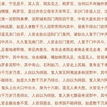
挓者。宁见是不。其人言。我实见之。阎罗言。汝何以不布施作
痴憍慢。阎罗言。是过亦非父母非天非帝王。非沙门非道人过。
是第一泥犁阿鼻摩。泥犁城有四门周匝四千里。中有大釜长四十
恐怖战栗。如是入者数千万人泥犁旁而内其中。昼夜不得出门皆
时遥见东门自开。人皆走欲出适到门门复闭。诸欲出人复于门中
门中共斗。久久复见南门开。人皆走往门复闭。人复于门中共斗
人足着地者即燋。举足肉复生。有东走者西走者南走者北走者。
泥犁中。其中有虫。虫名崛喙。嘴如铁黑头足。虫遥见人。皆迎
刍罗多泥犁中。其中有山。石利如刀。人皆走上其巅。复有走下
数千万岁乃竟。人自以为得脱。复入第五阿夷波多桓泥犁中。其
不能得生。如是久久数千万岁乃得出。人自以为得脱。复入第六
。鬼头上出火口中出火。身为十六刺。遥见人来大怒。火皆见十
数千万岁乃竟得出。人自以为得脱。复入第七槃蓰务泥犁中。其
人皆走极虫食不置。人皆四面走。欲求脱不能得脱。如是数千万