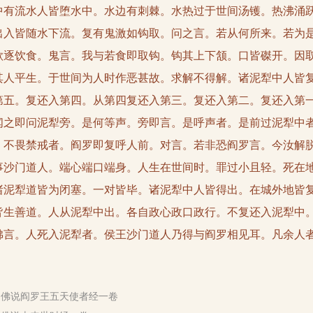
中有流水人皆堕水中。水边有刺棘。水热过于世间汤镬。热沸涌
出入皆随水下流。复有鬼激如钩取。问之言。若从何所来。若为
欲逐饮食。鬼言。我与若食即取钩。钩其上下颔。口皆磔开。因
其人平生。于世间为人时作恶甚故。求解不得解。诸泥犁中人皆
第五。复还入第四。从第四复还入第三。复还入第二。复还入第
闻之即问泥犁旁。是何等声。旁即言。是呼声者。是前过泥犁中
。不畏禁戒者。阎罗即复呼人前。对言。若非恐阎罗言。今汝解
事沙门道人。端心端口端身。人生在世间时。罪过小且轻。死在
诸泥犁道皆为闭塞。一对皆毕。诸泥犁中人皆得出。在城外地皆
皆生善道。人从泥犁中出。各自政心政口政行。不复还入泥犁中
佛言。人死入泥犁者。侯王沙门道人乃得与阎罗相见耳。凡余人
·佛说阎罗王五天使者经一卷