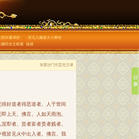
大部外重译经
|
宋元入藏诸大小乘经
大藏经全文检索
|
链接
东晋沙门竺昙无兰译
得好道者得恶道者。人于世间
死即上天。佛言。人如天雨泡。
入泥犁者。贫者富者贵者贱者。
中视皆见火中出入者。佛言。我