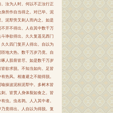
善。汝为人时。何以不正汝行正
汝身所作自当得之。对已毕。泥
里。泥犁旁叉刺人而内之。如是
闭不开不得出。人在其中数千万
共斗诤欲得出。久久复遥见西门
。久久四门复开人得出。自以为
周匝地大热。数千万岁乃竟。自
来啄人肌骨皆尽。如是数千万岁
者皆欲求脱。不知当如向。足皆
中有热风。相逢避之不能得脱。
阿喻操波泥桓泥犁中。多树木皆
六刺。皆贯人身体裂如食之。皆
中有虫。虫名鹑。人入其中者。
岁乃竟得出。人自以为得脱。复