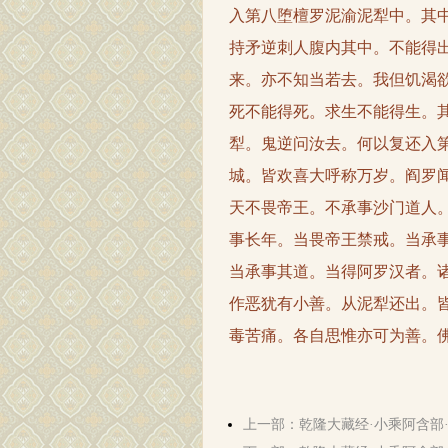
入第八堕檀罗泥渝泥犁中。其
持矛逆刺人腹内其中。不能得
来。亦不知当若去。我但饥渴
死不能得死。求生不能得生。
犁。鬼逆问汝去。何以复还入
城。皆欢喜大呼称万岁。阎罗
天不畏帝王。不承事沙门道人
事长年。当畏帝王禁戒。当承
当承事其道。当得阿罗汉者。
作恶犹有小善。从泥犁还出。
毒苦痛。各自思惟亦可为善。
上一部：乾隆大藏经·小乘阿含部