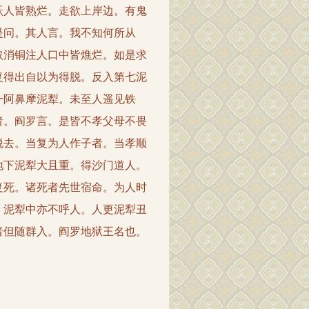
跃人皆熟烂。走欲上岸边。有鬼
是问。其人言。我不知何所从
取消铜注人口中皆燋烂。如是求
复得出自以为得脱。反入第七泥
一阿鼻摩泥犁。未至人遥见铁
者。阎罗言。是皆不孝父母不畏
脱去。当复为人作子者。当孝顺
地下泥犁大且重。得沙门道人。
复死。诸死者先世宿命。为人时
。泥犁中亦不呼人。人更泥犁丑
者但随群入。阎罗地狱王名也。