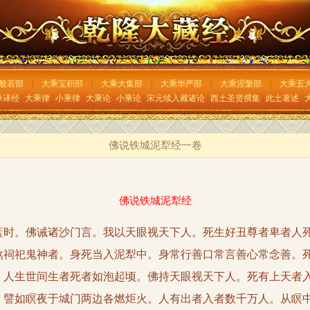
般若部
|
大乘宝积部
|
大乘大集部
|
大乘华严部
|
大乘涅槃部
|
大乘五
单译经
|
大乘律
|
小乘律
|
大乘论
|
小乘论
|
宋元续入藏诸论
|
西土圣贤撰集
|
此土著述
|
佛说铁城泥犁经一卷
佛说铁城泥犁经
。佛诫诸沙门言。我以天眼视天下人。死生好丑尊者卑者人死
煞祠祀鬼神者。身死当入泥犁中。身常行善口常言善心常念善。
。人生世间生者死者如泡起顷。佛持天眼视天下人。死有上天者
。譬如瞑夜于城门两边各燃炬火。人有出者入者数千万人。从瞑