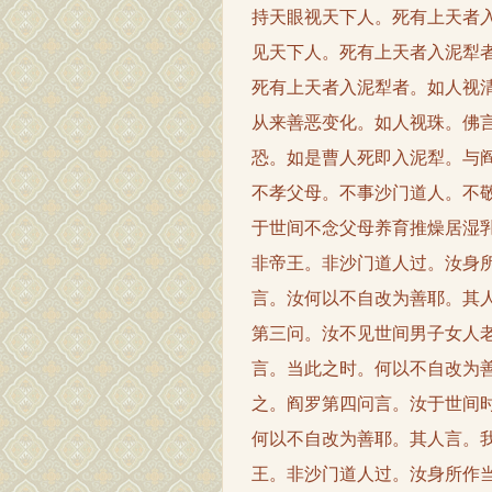
持天眼视天下人。死有上天者
见天下人。死有上天者入泥犁
死有上天者入泥犁者。如人视
从来善恶变化。如人视珠。佛
恐。如是曹人死即入泥犁。与
不孝父母。不事沙门道人。不
于世间不念父母养育推燥居湿
非帝王。非沙门道人过。汝身
言。汝何以不自改为善耶。其
第三问。汝不见世间男子女人
言。当此之时。何以不自改为
之。阎罗第四问言。汝于世间
何以不自改为善耶。其人言。
王。非沙门道人过。汝身所作