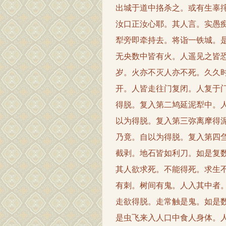
出城于道中挌杀之。或有生辜
汝口正汝心耶。其人言。实愚
犁旁即牵持去。将诣一铁城。
无央数中皆有火。人遥见之皆
岁。火亦不灭人亦不死。久久
开。人皆走往门复闭。人复于
得脱。复入第二鸠延泥犁中。
以为得脱。复入第三弥离摩得
乃竟。自以为得脱。复入第四
截剥。地石皆如利刀。如是复
其人欲求死。不能得死。求生
有刺。树间有鬼。人入其中者
走欲得脱。走常触是鬼。如是
是虫飞来入人口中食人身体。