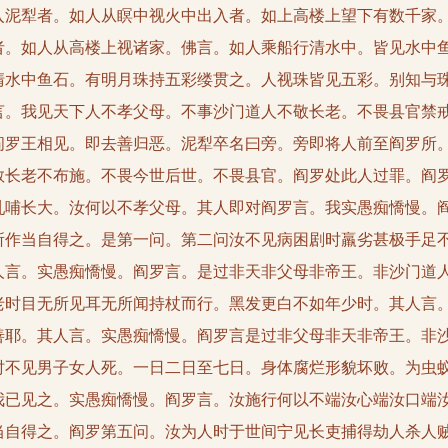
入泥犁者。如人从瞑中视火中出入者。如上高楼上望下有数千家
者。如人从高楼上视诸家。佛言。如人乘船行清水中。皆见水中
清水中鱼石。有明月珠持五彩缕贯之。人视珠皆见五彩。别知与
言。我见天下人不孝父母。不事沙门道人不敬长老。不畏县官禁
阎罗王相见。即去善归恶。泥犁卒名曰旁。旁即将人前至阎罗所
敬长老不布施。不畏今世后世。不畏县官。阎罗处此人过罪。阎
乳哺长大。汝何以不孝父母。其人即对阎罗言。我实愚痴憍慢。
所作当自得之。是第一问。第二问汝不见病困剧时羸劣甚极手足
人言。实愚痴憍慢。阎罗言。是过非天非父母非帝王。非沙门道
老时目无所见耳无所闻持杖而行。黑发更白不如年少时。其人言
善耶。其人言。实愚痴憍慢。阎罗言是过非父母非天非帝王。非
时不见男子女人死。一日二日至七日。身体腐烂形貌坏败。为虫
我已见之。实愚痴憍慢。阎罗言。汝施行何以不端汝心端汝口端
当自得之。阎罗第五问。汝为人时于世间宁见长吏捕得劫人杀人