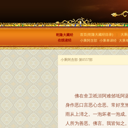
首页(乾隆大藏经目录)
|
大乘
乾隆大藏经
在线读经
小乘阿含部
|
小乘单译经
|
大乘
小乘阿含部·第0557部
佛在舍卫祇洹阿难邠坻阿蓝时
身作恶口言恶心念恶。常好烹
雨从上渧之。一泡坏者一泡成
人所为善恶。佛言。我皆知之