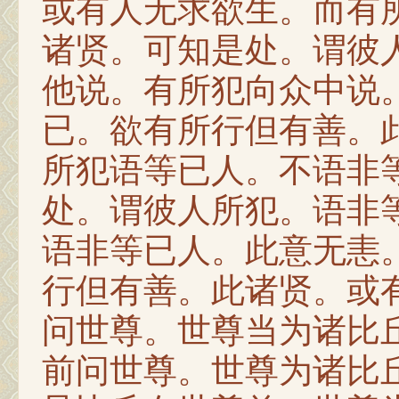
或有人无求欲生。而有
诸贤。可知是处。谓彼
他说。有所犯向众中说
已。欲有所行但有善。
所犯语等已人。不语非
处。谓彼人所犯。语非
语非等已人。此意无恚
行但有善。此诸贤。或
问世尊。世尊当为诸比
前问世尊。世尊为诸比