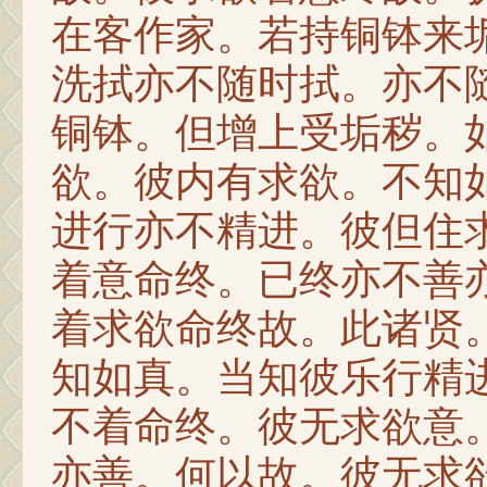
在客作家。若持铜钵来
洗拭亦不随时拭。亦不
铜钵。但增上受垢秽。
欲。彼内有求欲。不知
进行亦不精进。彼但住
着意命终。已终亦不善
着求欲命终故。此诸贤
知如真。当知彼乐行精
不着命终。彼无求欲意
亦善。何以故。彼无求