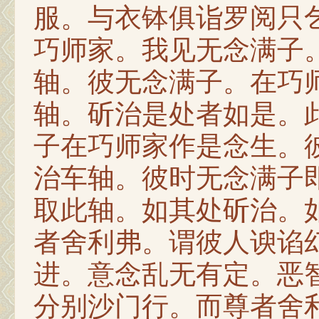
服。与衣钵俱诣罗阅只
巧师家。我见无念满子
轴。彼无念满子。在巧
轴。斫治是处者如是。
子在巧师家作是念生。
治车轴。彼时无念满子
取此轴。如其处斫治。
者舍利弗。谓彼人谀谄
进。意念乱无有定。恶
分别沙门行。而尊者舍