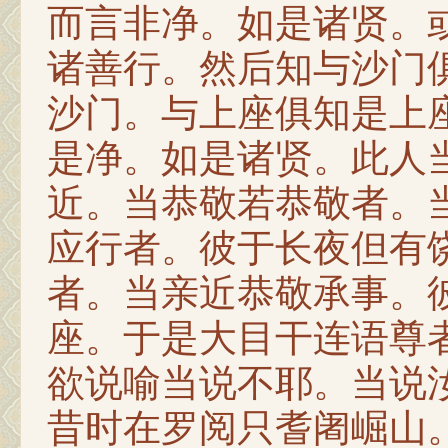
而言非净。如是诸贤。
诸善行。然后知与沙门
沙门。与上座俱知是上
是净。如是诸贤。此人
近。当恭敬若恭敬者。
应行者。彼于长夜但有
者。当亲近恭敬承事。
座。于是大目干连语尊
欲说喻当说不耶。当说
昔时在罗阅只耆阇崛山