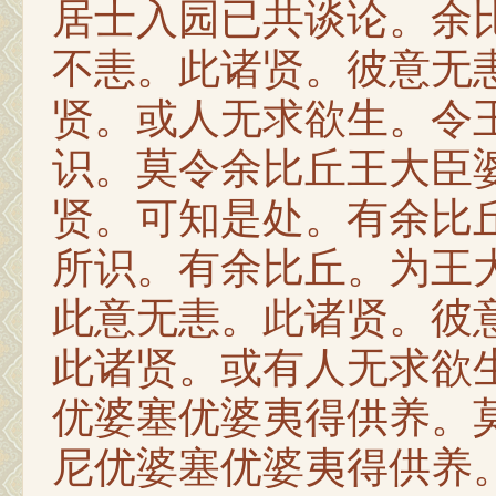
居士入园已共谈论。余
不恚。此诸贤。彼意无
贤。或人无求欲生。令
识。莫令余比丘王大臣
贤。可知是处。有余比
所识。有余比丘。为王
此意无恚。此诸贤。彼
此诸贤。或有人无求欲
优婆塞优婆夷得供养。
尼优婆塞优婆夷得供养