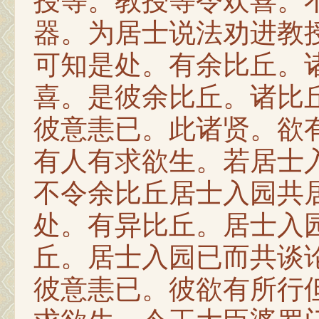
授等。教授等令欢喜。
器。为居士说法劝进教
可知是处。有余比丘。
喜。是彼余比丘。诸比
彼意恚已。此诸贤。欲
有人有求欲生。若居士
不令余比丘居士入园共
处。有异比丘。居士入
丘。居士入园已而共谈
彼意恚已。彼欲有所行