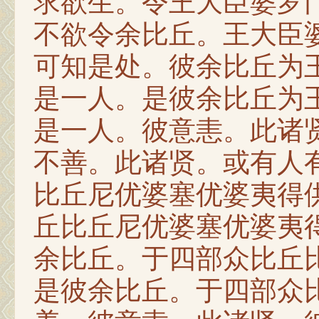
求欲生。令王大臣婆罗
不欲令余比丘。王大臣
可知是处。彼余比丘为
是一人。是彼余比丘为
是一人。彼意恚。此诸
不善。此诸贤。或有人
比丘尼优婆塞优婆夷得
丘比丘尼优婆塞优婆夷
余比丘。于四部众比丘
是彼余比丘。于四部众