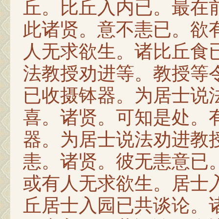
丘。比丘入内已。最在
此诸贤。意不恚已。欲
人无求欲生。诸比丘食
法教授劝进等。教授等
已收摄钵器。为居士说
喜。诸贤。可知是处。
器。为居士说法劝进教
恚。诸贤。彼无恚意已
或有人无求欲生。居士
丘居士入园已共谈论。