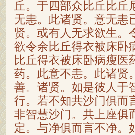
丘。于四部众比丘比丘
无恚。此诸贤。意无恚
贤。或有人无求欲生。
欲令余比丘得衣被床卧
比丘得衣被床卧病瘦医
药。此意不恚。此诸贤
善。诸贤。如是彼人于
行。若不知共沙门俱而
非智慧沙门。共上座俱
定。与净俱而言不净。