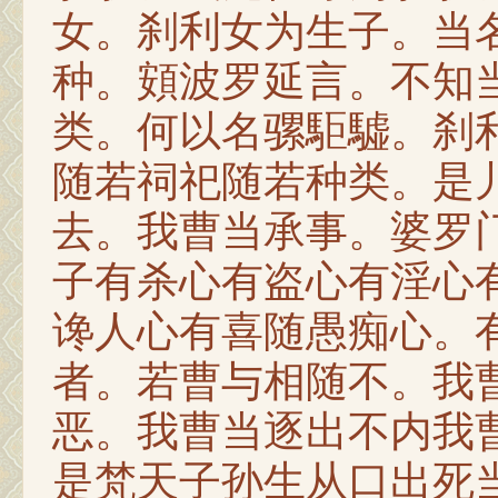
女。刹利女为生子。当
种。頞波罗延言。不知
类。何以名骡駏驉。刹
随若祠祀随若种类。是
去。我曹当承事。婆罗
子有杀心有盗心有淫心
谗人心有喜随愚痴心。
者。若曹与相随不。我
恶。我曹当逐出不内我
是梵天子孙生从口出死