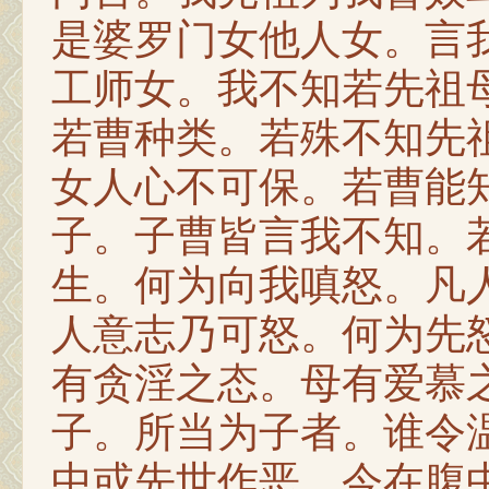
是婆罗门女他人女。言
工师女。我不知若先祖
若曹种类。若殊不知先
女人心不可保。若曹能
子。子曹皆言我不知。
生。何为向我嗔怒。凡
人意志乃可怒。何为先
有贪淫之态。母有爱慕
子。所当为子者。谁令
中或先世作恶。今在腹