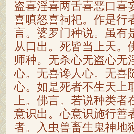
盗喜淫喜两舌喜恶口喜
喜嗔怒喜祠祀。作是行
言。婆罗门种说。虽有
从口出。死皆当上天。
师种。无杀心无盗心无
心。无喜谗人心。无喜
心。如是死者不生天上
上。佛言。若说种类者
意识出。心意识施行善
者。入虫兽畜生鬼神地