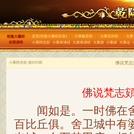
首页(乾隆大藏经目录)
|
大乘般若部
|
大乘宝积部
|
大乘
乾隆大藏经
在线读经
小乘阿含部
|
小乘单译经
|
大乘单译经
|
大乘律
|
小乘律
|
大乘论
|
小乘阿含部·第0593部
佛说梵志
佛说梵志
闻如是。一时佛在舍
百比丘俱。舍卫城中有