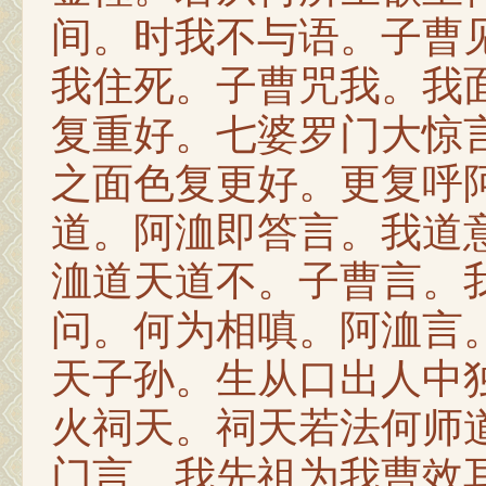
间。时我不与语。子曹
我住死。子曹咒我。我
复重好。七婆罗门大惊
之面色复更好。更复呼
道。阿洫即答言。我道
洫道天道不。子曹言。
问。何为相嗔。阿洫言
天子孙。生从口出人中
火祠天。祠天若法何师
门言。我先祖为我曹效