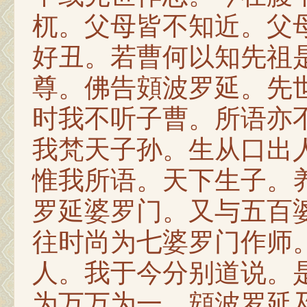
杌。父母皆不知近。父
好丑。若曹何以知先祖
尊。佛告頞波罗延。先
时我不听子曹。所语亦
我梵天子孙。生从口出
惟我所语。天下生子。
罗延婆罗门。又与五百
往时尚为七婆罗门作师
人。我于今分别道说。
为万万为一。頞波罗延