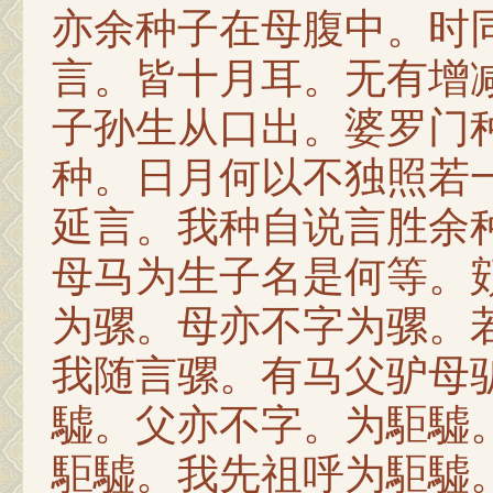
亦余种子在母腹中。时
言。皆十月耳。无有增
子孙生从口出。婆罗门
种。日月何以不独照若
延言。我种自说言胜余
母马为生子名是何等。
为骡。母亦不字为骡。
我随言骡。有马父驴母
驉。父亦不字。为駏驉
駏驉。我先祖呼为駏驉