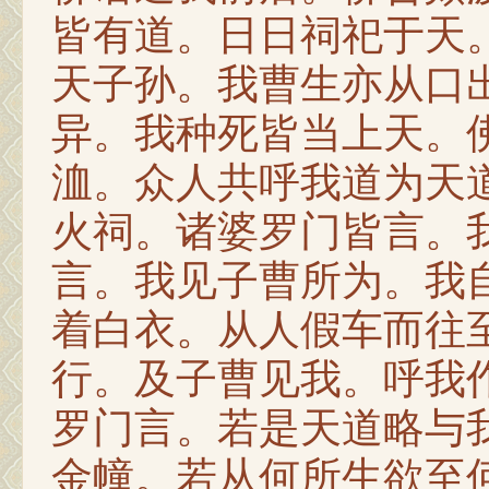
皆有道。日日祠祀于天
天子孙。我曹生亦从口
异。我种死皆当上天。
洫。众人共呼我道为天
火祠。诸婆罗门皆言。
言。我见子曹所为。我
着白衣。从人假车而往
行。及子曹见我。呼我
罗门言。若是天道略与
金幢。若从何所生欲至