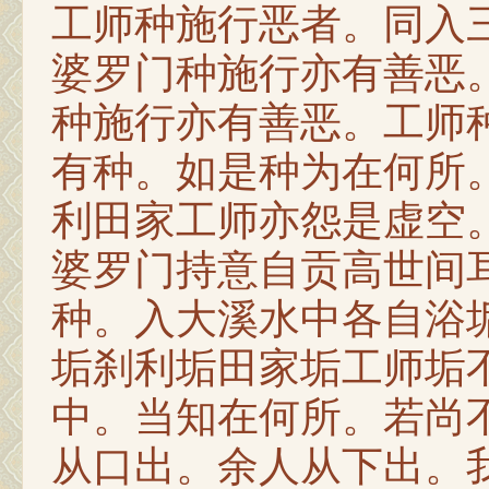
工师种施行恶者。同入
婆罗门种施行亦有善恶
种施行亦有善恶。工师
有种。如是种为在何所
利田家工师亦怨是虚空
婆罗门持意自贡高世间
种。入大溪水中各自浴
垢刹利垢田家垢工师垢
中。当知在何所。若尚
从口出。余人从下出。