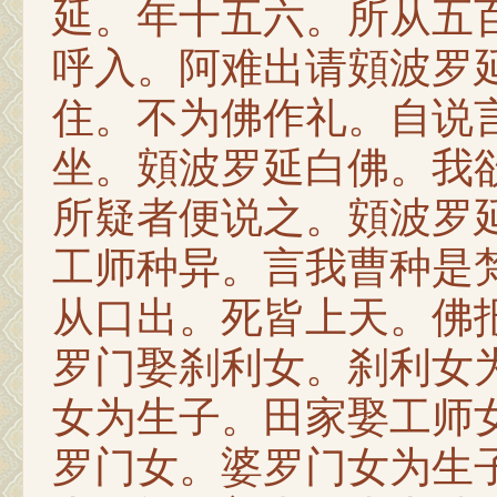
延。年十五六。所从五
呼入。阿难出请頞波罗
住。不为佛作礼。自说
坐。頞波罗延白佛。我
所疑者便说之。頞波罗
工师种异。言我曹种是
从口出。死皆上天。佛
罗门娶刹利女。刹利女
女为生子。田家娶工师
罗门女。婆罗门女为生