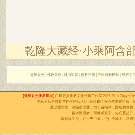
乾隆大藏经·小乘阿含
无量香光
|
佛教音乐
|
佛海影音
|
佛教日历
|
天眼佛教网址
|
般若文
[无量香光佛教世界]
白玛若拙佛教文化传播工作室 2003-2014 Copyrights r
[本站不从事或参与任何经营活动] 敬请诸位善心佛友在论坛、博
愿以此功德，消除宿现业，增长诸福慧，圆成胜善根
辗转流通者，现眷咸安宁，先亡获超升
诸有众生类，在土界中者，行住于地上，及虚