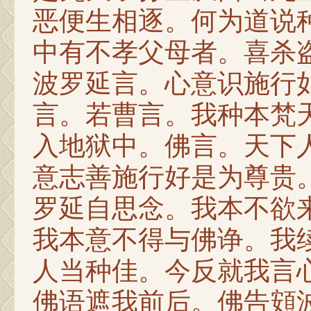
恶便生相逐。何为道说
中有不孝父母者。喜杀
波罗延言。心意识施行
言。若曹言。我种本梵
入地狱中。佛言。天下
意志善施行好是为尊贵
罗延自思念。我本不欲
我本意不得与佛诤。我
人当种佳。今反就我言
佛语遮我前后。佛告頞