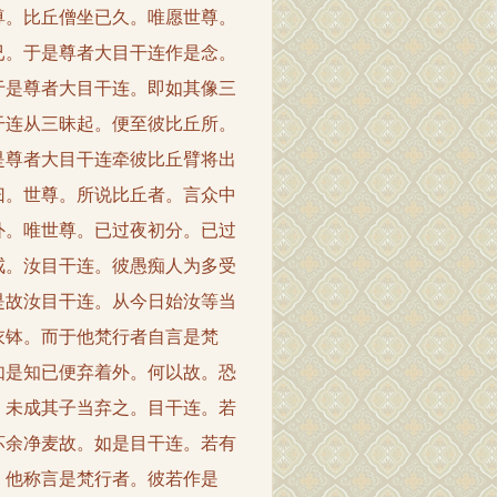
尊。比丘僧坐已久。唯愿世尊。
已。于是尊者大目干连作是念。
于是尊者大目干连。即如其像三
干连从三昧起。便至彼比丘所。
是尊者大目干连牵彼比丘臂将出
曰。世尊。所说比丘者。言众中
外。唯世尊。已过夜初分。已过
戒。汝目干连。彼愚痴人为多受
是故汝目干连。从今日始汝等当
衣钵。而于他梵行者自言是梵
如是知已便弃着外。何以故。恐
。未成其子当弃之。目干连。若
坏余净麦故。如是目干连。若有
。他称言是梵行者。彼若作是