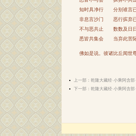
知时具净行 分别谁言
非息言沙门 恶行摈弃
不与恶共止 数数及日
悉皆共集会 当弃此苦
佛如是说。彼诸比丘闻世尊
上一部：乾隆大藏经·小乘阿含部
下一部：乾隆大藏经·小乘阿含部