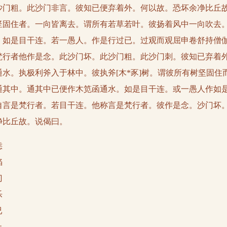
沙门粗。此沙门非言。彼知已便弃着外。何以故。恐坏余净比丘
竖固住者。一向皆离去。谓所有若草若叶。彼扬着风中一向吹去
。如是目干连。若一愚人。作是行过已。过观而观屈申卷舒持僧
梵行者他作是念。此沙门坏。此沙门粗。此沙门刺。彼知已弃着
水。执极利斧入于林中。彼执斧[木*豕]树。谓彼所有树坚固住
通其中。通其中已便作木笕函通水。如是目干连。或一愚人作如
自言是梵行者。若目干连。他称言是梵行者。彼作是念。沙门坏
净比丘故。说偈曰。
恚
谄
门
乐
已
止