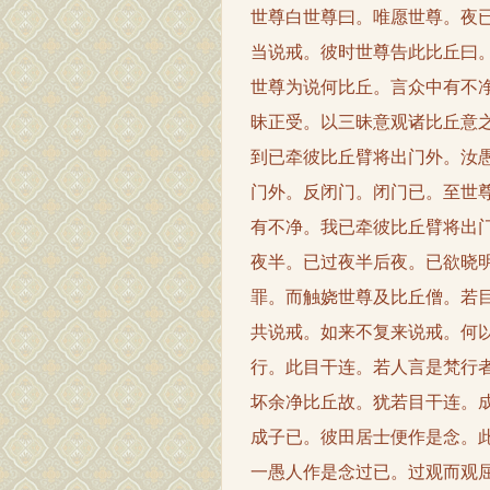
世尊白世尊曰。唯愿世尊。夜
当说戒。彼时世尊告此比丘曰
世尊为说何比丘。言众中有不
昧正受。以三昧意观诸比丘意
到已牵彼比丘臂将出门外。汝
门外。反闭门。闭门已。至世
有不净。我已牵彼比丘臂将出
夜半。已过夜半后夜。已欲晓
罪。而触娆世尊及比丘僧。若
共说戒。如来不复来说戒。何
行。此目干连。若人言是梵行
坏余净比丘故。犹若目干连。
成子已。彼田居士便作是念。
一愚人作是念过已。过观而观