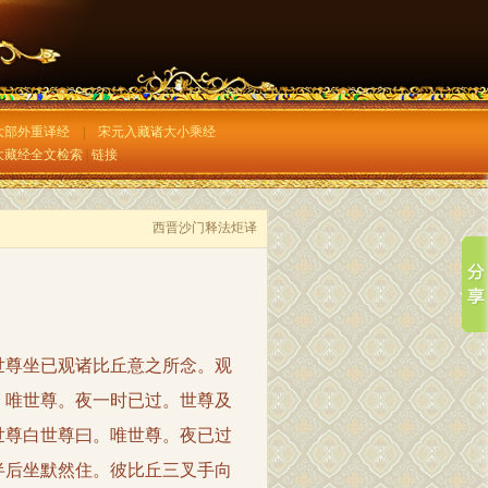
大部外重译经
|
宋元入藏诸大小乘经
大藏经全文检索
|
链接
西晋沙门释法炬译
尊坐已观诸比丘意之所念。观
。唯世尊。夜一时已过。世尊及
世尊白世尊曰。唯世尊。夜已过
半后坐默然住。彼比丘三叉手向