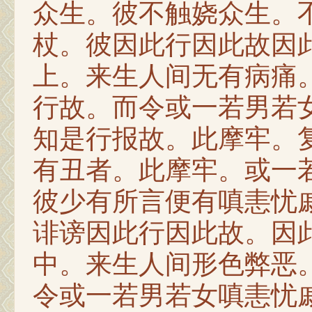
众生。彼不触娆众生。
杖。彼因此行因此故因
上。来生人间无有病痛
行故。而令或一若男若
知是行报故。此摩牢。
有丑者。此摩牢。或一
彼少有所言便有嗔恚忧
诽谤因此行因此故。因
中。来生人间形色弊恶
令或一若男若女嗔恚忧