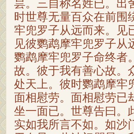
昙。三自称名姓已。出
时世尊无量百众在前围
牢兜罗子从远而来。见
见彼鹦鹉摩牢兜罗子从
鹦鹉摩牢兜罗子命终者
故。彼于我有善心故。
处天上。彼时鹦鹉摩牢
面相慰劳。面相慰劳已
坐一面已。世尊告曰。
实如我所言不如。如沙