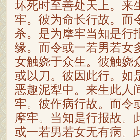
坏死时至善处天上。来
牢。彼为命长行故。而
杀。是为摩牢当知是行
缘。而令或一若男若女
女触娆于众生。彼触娆
或以刀。彼因此行。如
恶趣泥犁中。来生此人
牢。彼作病行故。而令
摩牢。当知是行报故。
或一若男若女无有病。