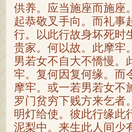
供养。应当施座而施座
起恭敬叉手向。而礼事
行。以此行故身坏死时
贵家。何以故。此摩牢
男若女不自大不憍慢。
牢。复何因复何缘。而
摩牢。或一若男若女不
罗门贫穷下贱方来乞者
明灯给使。彼此行缘此
泥梨中。来生此人间少