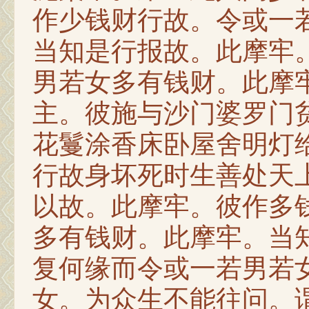
作少钱财行故。令或一
当知是行报故。此摩牢
男若女多有钱财。此摩
主。彼施与沙门婆罗门
花鬘涂香床卧屋舍明灯
行故身坏死时生善处天
以故。此摩牢。彼作多
多有钱财。此摩牢。当
复何缘而令或一若男若
女。为众生不能往问。