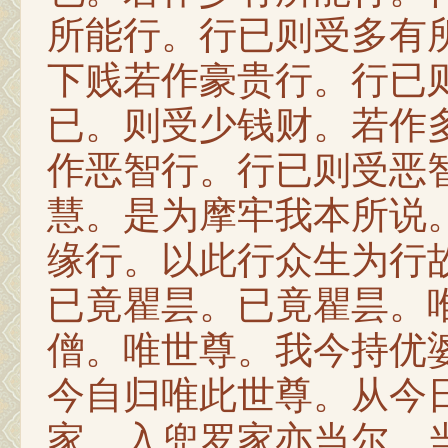
所能行。行已则受多有
下贱若作豪贵行。行已
已。则受少钱财。若作
作恶智行。行已则受恶
慧。是为摩牢我本所说
缘行。以此行众生为行
已竟瞿昙。已竟瞿昙。
僧。唯世尊。我今持优
今自归唯此世尊。从今
家。入兜罗家亦当尔。