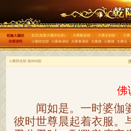
首页(乾隆大藏经目录)
|
大乘般若部
|
大乘宝积部
|
大乘
乾隆大藏经
在线读经
小乘阿含部
|
小乘单译经
|
大乘单译经
|
大乘律
|
小乘律
|
大乘论
|
小乘阿含部·第0606部
佛
闻如是。一时婆伽婆
彼时世尊晨起着衣服。