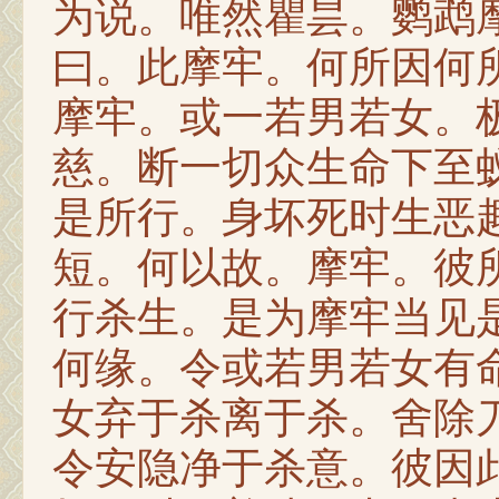
为说。唯然瞿昙。鹦鹉
曰。此摩牢。何所因何
摩牢。或一若男若女。
慈。断一切众生命下至
是所行。身坏死时生恶
短。何以故。摩牢。彼
行杀生。是为摩牢当见
何缘。令或若男若女有
女弃于杀离于杀。舍除
令安隐净于杀意。彼因