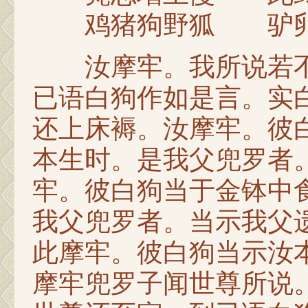
鸡猪狗野狐 驴卵
汝摩牢。我所说若不
已语白狗作如是言。实
还上床褥。汝摩牢。彼
本生时。是我父兜罗者
牢。彼白狗当于金钵中
我父兜罗者。当示我父
此摩牢。彼白狗当示汝
摩牢兜罗子闻世尊所说