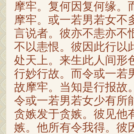
摩牢。复何因复何缘。
摩牢。或一若男若女不
言说者。彼亦不恚亦不
不以恚恨。彼因此行以
处天上。来生此人间形
行妙行故。而令或一若
故摩牢。当知是行报故
令或一若男若女少有所
贪嫉发于贪嫉。彼见他
嫉。他所有令我得。彼