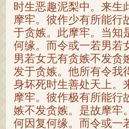
时生恶趣泥梨中。来生
摩牢。彼作少有所能行
于贪嫉。此摩牢。当知
何缘。而令或一若男若
男若女无有贪嫉不发贪
发于贪嫉。他所有令我
身坏死时生善处天上。
摩牢。彼作极有所能行
嫉不发贪嫉。是故摩牢
何因复何缘。而令或一