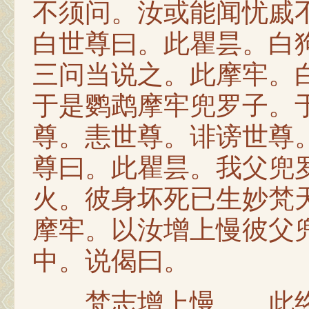
不须问。汝或能闻忧戚
白世尊曰。此瞿昙。白
三问当说之。此摩牢。
于是鹦鹉摩牢兜罗子。
尊。恚世尊。诽谤世尊
尊曰。此瞿昙。我父兜
火。彼身坏死已生妙梵
摩牢。以汝增上慢彼父
中。说偈曰。
梵志增上慢 此终