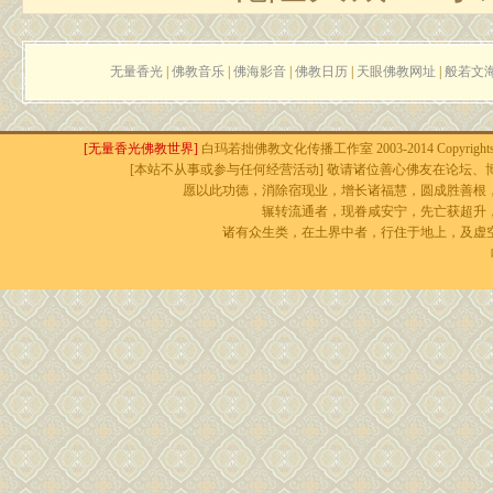
无量香光
|
佛教音乐
|
佛海影音
|
佛教日历
|
天眼佛教网址
|
般若文
[无量香光佛教世界]
白玛若拙佛教文化传播工作室 2003-2014 Copyrights r
[本站不从事或参与任何经营活动] 敬请诸位善心佛友在论坛、博
愿以此功德，消除宿现业，增长诸福慧，圆成胜善根
辗转流通者，现眷咸安宁，先亡获超升
诸有众生类，在土界中者，行住于地上，及虚