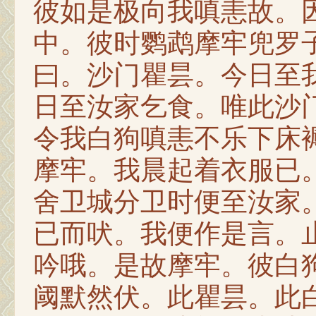
彼如是极向我嗔恚故。
中。彼时鹦鹉摩牢兜罗
曰。沙门瞿昙。今日至
日至汝家乞食。唯此沙
令我白狗嗔恚不乐下床
摩牢。我晨起着衣服已
舍卫城分卫时便至汝家
已而吠。我便作是言。
吟哦。是故摩牢。彼白
阈默然伏。此瞿昙。此