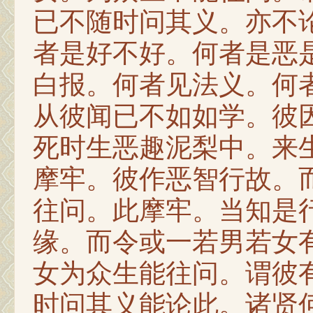
已不随时问其义。亦不
者是好不好。何者是恶
白报。何者见法义。何
从彼闻已不如如学。彼
死时生恶趣泥梨中。来
摩牢。彼作恶智行故。
往问。此摩牢。当知是
缘。而令或一若男若女
女为众生能往问。谓彼
时问其义能论此。诸贤