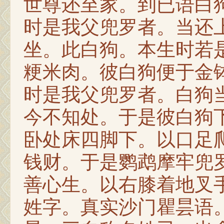
世尊还至家。到已语白
时是我父兜罗者。当还
坐。此白狗。本生时若
粳米肉。彼白狗便于金
时是我父兜罗者。白狗
今不知处。于是彼白狗
卧处床四脚下。以口足
钱财。于是鹦鹉摩牢兜
善心生。以右膝着地叉
姓字。真实沙门瞿昙语