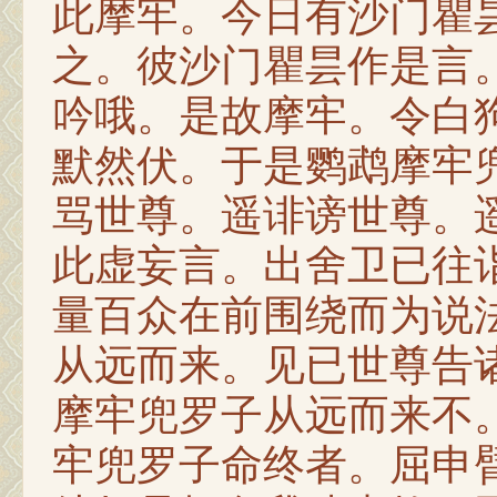
此摩牢。今日有沙门瞿
之。彼沙门瞿昙作是言
吟哦。是故摩牢。令白
默然伏。于是鹦鹉摩牢
骂世尊。遥诽谤世尊。
此虚妄言。出舍卫已往
量百众在前围绕而为说
从远而来。见已世尊告
摩牢兜罗子从远而来不
牢兜罗子命终者。屈申