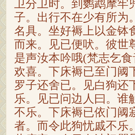
卫分卫时。到鹦鹉摩牢
子。出行不在少有所为
名具。坐好褥上以金钵
而来。见已便吠。彼世
是声汝本吟哦(梵志乞食
欢喜。下床褥已至门阈
罗子还舍已。见白狗还
乐。见已问边人曰。谁
不乐。下床褥已依门阈
者。而令此狗忧戚不乐