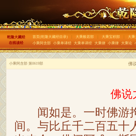
首页(乾隆大藏经目录)
|
大乘般若部
|
大乘宝积部
|
大乘
乾隆大藏经
在线读经
小乘阿含部
|
小乘单译经
|
大乘单译经
|
大乘律
|
小乘律
|
大乘论
|
小乘阿含部·第0619部
佛
佛说
闻如是。一时佛游拘
间。与比丘千二百五十