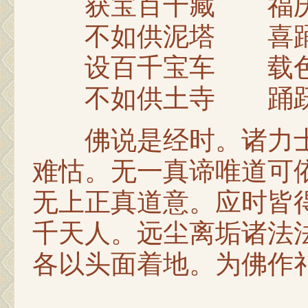
获宝百千藏 福庆
不如供泥塔 喜踊
设百千宝车 载色
不如供土寺 踊跃
佛说是经时。诸力士
难怙。无一真谛唯道可
无上正真道意。应时皆
千天人。远尘离垢诸法
各以头面着地。为佛作