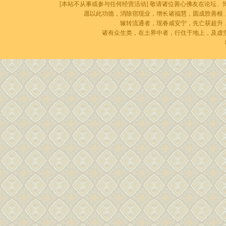
[本站不从事或参与任何经营活动] 敬请诸位善心佛友在论坛、博
愿以此功德，消除宿现业，增长诸福慧，圆成胜善根
辗转流通者，现眷咸安宁，先亡获超升
诸有众生类，在土界中者，行住于地上，及虚