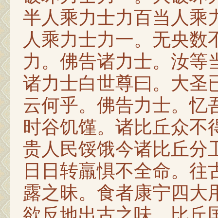
半人乘力士力百当人乘
人乘力士力一。无央数
力。佛告诸力士。汝等
诸力士白世尊曰。大圣
云何乎。佛告力士。忆
时谷饥馑。诸比丘众不
贵人民馁饿今诸比丘分
日日转羸惧不全命。往
露之昧。食者康宁四大
欲反地出古之味。比丘