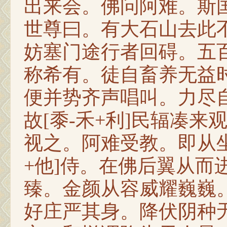
出来会。佛问阿难。斯
世尊曰。有大石山去此
妨塞门途行者回碍。五
称希有。徒自畜养无益
便并势齐声唱叫。力尽
故[黍-禾+利]民辐凑
视之。阿难受教。即从坐
+他]侍。在佛后翼从而
臻。金颜从容威耀巍巍
好庄严其身。降伏阴种