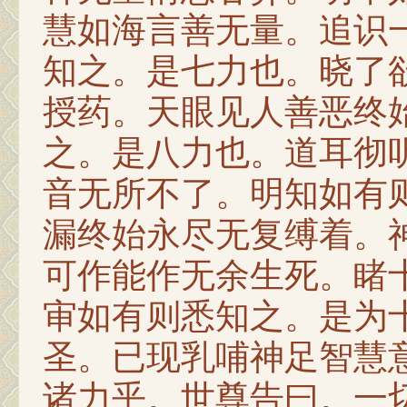
慧如海言善无量。追识
知之。是七力也。晓了
授药。天眼见人善恶终
之。是八力也。道耳彻
音无所不了。明知如有
漏终始永尽无复缚着。
可作能作无余生死。睹
审如有则悉知之。是为
圣。已现乳哺神足智慧
诸力乎。世尊告曰。一