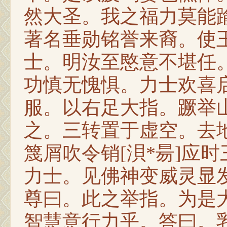
然大圣。我之福力莫能
著名垂勋铭誉来裔。使
士。明汝至愍意不堪任
功慎无愧惧。力士欢喜
服。以右足大指。蹶举
之。三转置于虚空。去
篾屑吹令销[浿*昜]应
力士。见佛神变威灵显
尊曰。此之举指。为是
智慧意行力乎。答曰。