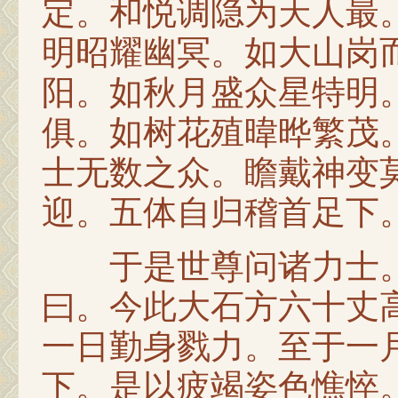
定。和悦调隐为天人最
明昭耀幽冥。如大山岗
阳。如秋月盛众星特明
俱。如树花殖暐晔繁茂
士无数之众。瞻戴神变
迎。五体自归稽首足下
于是世尊问诸力士。
曰。今此大石方六十丈
一日勤身戮力。至于一
下。是以疲竭姿色憔悴