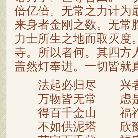
倍亿倍。无常之力计为
来身者金刚之数。无常
力士所生之地而取灭度
寺。所以者何。其四方
盖然灯奉进。一切皆就
法起必归尽 兴者
万物皆无常 虑是
得百千金山 福祚
不如供泥塔 欣豫