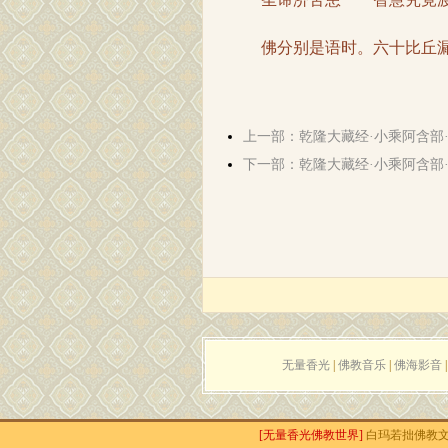
佛分别是语时。六十比丘漏尽
上一部：乾隆大藏经·小乘阿含部
下一部：乾隆大藏经·小乘阿含部
无量香光
|
佛教音乐
|
佛海影音
[无量香光佛教世界]
白玛若拙佛教文化传播工