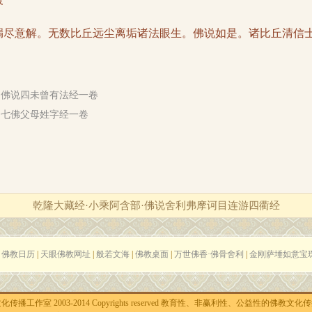
意解。无数比丘远尘离垢诸法眼生。佛说如是。诸比丘清信士
·佛说四未曾有法经一卷
·七佛父母姓字经一卷
乾隆大藏经·小乘阿含部·佛说舍利弗摩诃目连游四衢经
|
佛教日历
|
天眼佛教网址
|
般若文海
|
佛教桌面
|
万世佛香·佛骨舍利
|
金刚萨埵如意宝
作室 2003-2014 Copyrights reserved
教育性、非赢利性、公益性的佛教文化传播 站长信箱: