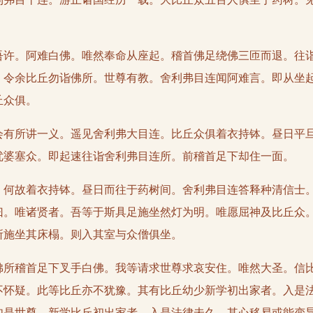
。阿难白佛。唯然奉命从座起。稽首佛足绕佛三匝而退。往诣
。令余比丘勿诣佛所。世尊有教。舍利弗目连闻阿难言。即从坐
丘众俱。
所讲一义。遥见舍利弗大目连。比丘众俱着衣持钵。昼日平旦
优婆塞众。即起速往诣舍利弗目连所。前稽首足下却住一面。
故着衣持钵。昼日而往于药树间。舍利弗目连答释种清信士。
曰。唯诸贤者。吾等于斯具足施坐然灯为明。唯愿屈神及比丘众
所施坐其床榻。则入其室与众僧俱坐。
稽首足下叉手白佛。我等请求世尊求哀安住。唯然大圣。信比
不怀疑。此等比丘亦不犹豫。其有比丘幼少新学初出家者。入是
如是世尊。新学比丘初出家者。入是法律未久。其心移易或能变