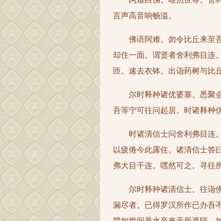
言声高音响畅溢。
佛语阿难。勿令比丘来至吾许
却住一面。谓贤者舍利弗目连
匝。速去衣钵。出诣药树与比
尔时释种诸优婆塞。悉聚会有
吾等宁可往问起居。时诸释种
时诸清信士问舍利弗目连。何
以疲倦今此露住。诸清信士答
弗大目干连。嘿然可之。寻往
尔时释种诸清信士。往诣佛所
漏尽者。已得罗汉所作已办吾
譬如世间暴水卒来无所遮隔。