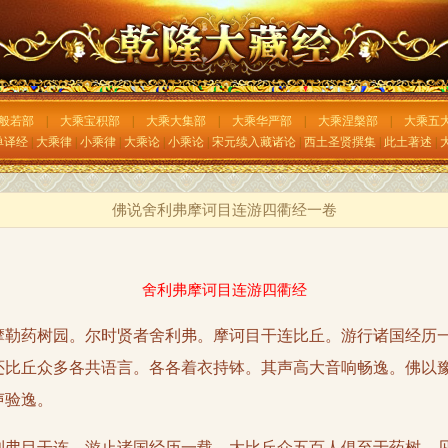
般若部
|
大乘宝积部
|
大乘大集部
|
大乘华严部
|
大乘涅槃部
|
大乘五
单译经
|
大乘律
|
小乘律
|
大乘论
|
小乘论
|
宋元续入藏诸论
|
西土圣贤撰集
|
此土著述
|
佛说舍利弗摩诃目连游四衢经一卷
舍利弗摩诃目连游四衢经
药树园。尔时贤者舍利弗。摩诃目干连比丘。游行诸国经历一
还比丘众多各共语言。各各着衣持钵。其声高大音响畅逸。佛以
声验逸。
目干连。游止诸国经历一载。大比丘众五百人俱至于药树。见