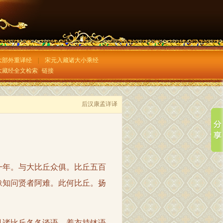
大部外重译经
|
宋元入藏诸大小乘经
大藏经全文检索
|
链接
后汉康孟详译
年。与大比丘众俱。比丘五百
豫知问贤者阿难。此何比丘。扬
诸比丘各各谈语。着衣持钵语