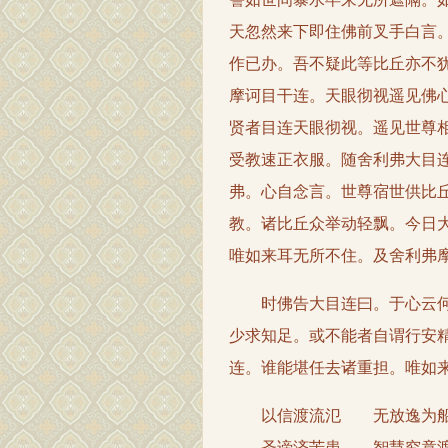
天忽然来下即住佛前叉手白言
作已办。吾不疑此等比丘亦不
摩诃目干连。天眼彻视遥见佛
贤者目连天眼彻视。遥见世尊
受教速正衣服。随舍利弗大目
弗。心自念言。世尊宿世供比
教。诸比丘众举动轻飘。今日
唯如来耳无所不住。及舍利弗
时佛告大目连曰。于心云何。
少求知足。或不能者自谓行安
连。谁能堪任去诸重担。唯如
以信渡流氾 无放逸为
圣谛济苦患 智慧究竟