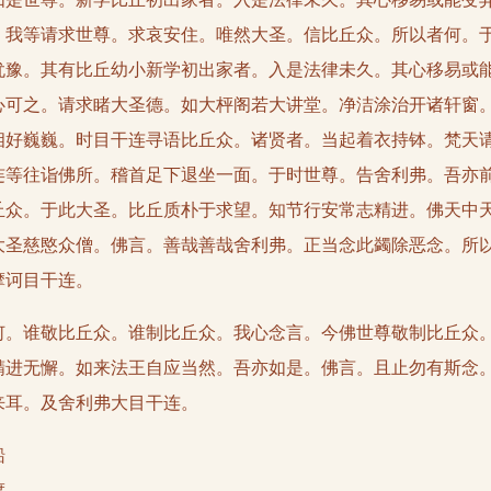
。我等请求世尊。求哀安住。唯然大圣。信比丘众。所以者何。
犹豫。其有比丘幼小新学初出家者。入是法律未久。其心移易或
心可之。请求睹大圣德。如大枰阁若大讲堂。净洁涂治开诸轩窗
相好巍巍。时目干连寻语比丘众。诸贤者。当起着衣持钵。梵天
连等往诣佛所。稽首足下退坐一面。于时世尊。告舍利弗。吾亦
丘众。于此大圣。比丘质朴于求望。知节行安常志精进。佛天中
大圣慈愍众僧。佛言。善哉善哉舍利弗。正当念此蠲除恶念。所
摩诃目干连。
谁敬比丘众。谁制比丘众。我心念言。今佛世尊敬制比丘众。
精进无懈。如来法王自应当然。吾亦如是。佛言。且止勿有斯念
来耳。及舍利弗大目干连。
船
渡