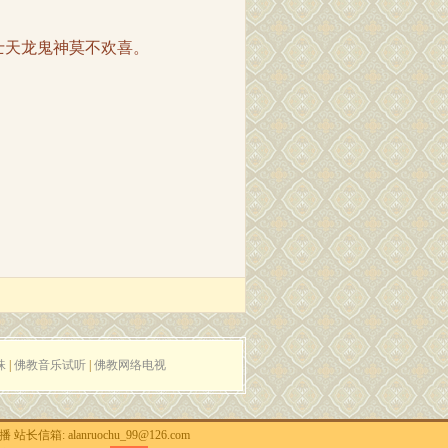
天龙鬼神莫不欢喜。
珠
|
佛教音乐试听
|
佛教网络电视
 alanruochu_99@126.com