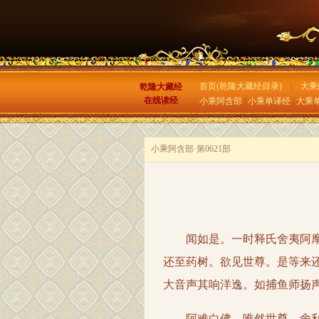
首页(乾隆大藏经目录)
|
大乘
乾隆大藏经
在线读经
小乘阿含部
|
小乘单译经
|
大乘
小乘阿含部·第0621部
闻如是。一时释氏舍夷阿摩勒
还至药树。欲见世尊。是等来
大音声其响洋逸。如捕鱼师扬
阿难白佛。唯然世尊。舍利弗