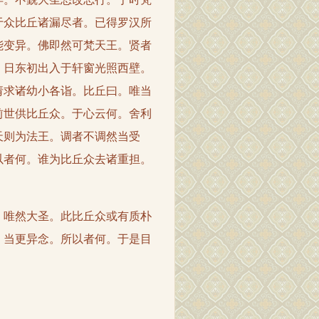
于众比丘诸漏尽者。已得罗汉所
能变异。佛即然可梵天王。贤者
。日东初出入于轩窗光照西壁。
请求诸幼小各诣。比丘曰。唯当
前世供比丘众。于心云何。舍利
天则为法王。调者不调然当受
以者何。谁为比丘众去诸重担。
唯然大圣。此比丘众或有质朴
。当更异念。所以者何。于是目