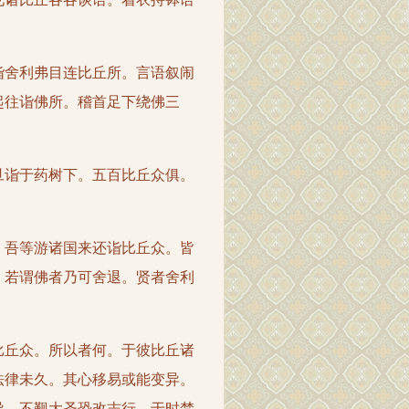
舍利弗目连比丘所。言语叙闹
起往诣佛所。稽首足下绕佛三
诣于药树下。五百比丘众俱。
吾等游诸国来还诣比丘众。皆
。若谓佛者乃可舍退。贤者舍利
丘众。所以者何。于彼比丘诸
法律未久。其心移易或能变异。
异。不觐大圣恐改志行。于时梵