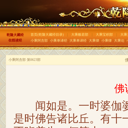
首页(乾隆大藏经目录)
|
大乘般若部
|
大乘宝积部
|
大乘
乾隆大藏经
在线读经
小乘阿含部
|
小乘单译经
|
大乘单译经
|
大乘律
|
小乘律
|
大乘论
|
小乘阿含部·第0623部
佛
闻如是。一时婆伽婆
是时佛告诸比丘。有十