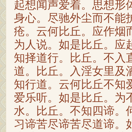
起想闻声爱着。思想形
身心。尽驰外尘而不能
疮。云何比丘。应作烟
为人说。如是比丘。应
知择道行。比丘。不入
道。比丘。入淫女里及
知行道。云何比丘不知
爱乐听。如是比丘。为
水。比丘。不知四谛。
习谛苦尽谛苦尽道谛。