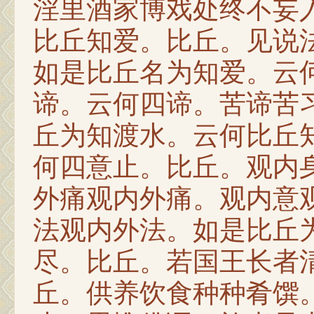
淫里酒家博戏处终不妄
比丘知爱。比丘。见说
如是比丘名为知爱。云
谛。云何四谛。苦谛苦
丘为知渡水。云何比丘
何四意止。比丘。观内
外痛观内外痛。观内意
法观内外法。如是比丘
尽。比丘。若国王长者
丘。供养饮食种种肴馔