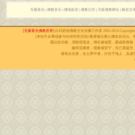
无量香光
|
佛教音乐
|
佛海影音
|
佛教日历
|
天眼佛教网址
|
般若文
[无量香光佛教世界]
白玛若拙佛教文化传播工作室 2003-2014 Copyrights r
[本站不从事或参与任何经营活动] 敬请诸位善心佛友在论坛、博
愿以此功德，消除宿现业，增长诸福慧，圆成胜善根
辗转流通者，现眷咸安宁，先亡获超升
诸有众生类，在土界中者，行住于地上，及虚