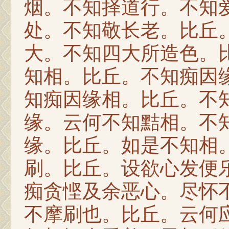
烟。不知择道行。不知
处。不知敬长老。比丘
大。不知四大所造色。
知相。比丘。不知痴因
知痴因缘相。比丘。不
缘。云何不知黠相。不
缘。比丘。如是不知相
刷。比丘。设欲心发便
痴贪悭及余恶心。尽怀
不摩刷也。比丘。云何