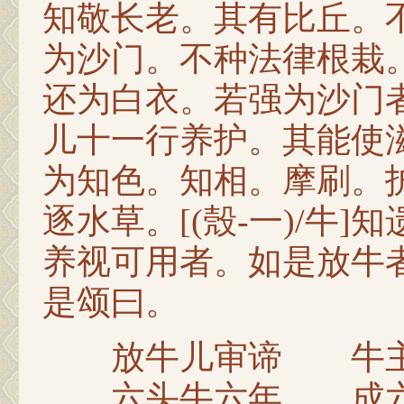
知敬长老。其有比丘。
为沙门。不种法律根栽
还为白衣。若强为沙门
儿十一行养护。其能使
为知色。知相。摩刷。
逐水草。[(殼-一)/牛
养视可用者。如是放牛
是颂曰。
放牛儿审谛 牛主
六头牛六年 成六