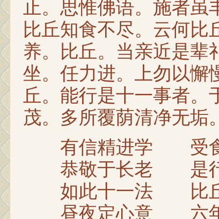
止。思惟佛语。施者虽
比丘知食不尽。云何比
养。比丘。当亲近是辈
坐。任力进。上勿以懈
丘。能行是十一事者。
茂。多所覆荫清净无垢
有信精进学 受食
恭敬于长老 是行
如此十一法 比丘
昼夜定心意 六年