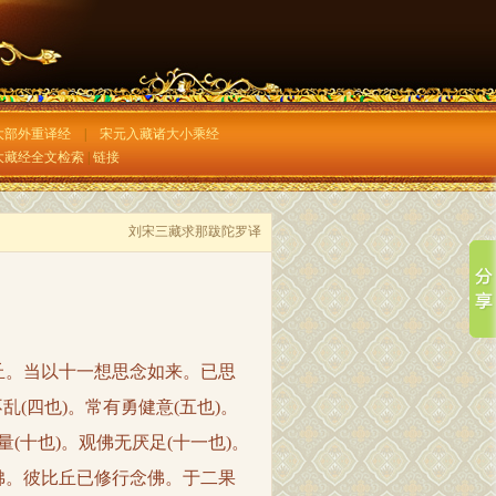
大部外重译经
|
宋元入藏诸大小乘经
大藏经全文检索
|
链接
刘宋三藏求那跋陀罗译
。当以十一想思念如来。已思
乱(四也)。常有勇健意(五也)。
量(十也)。观佛无厌足(十一也)。
佛。彼比丘已修行念佛。于二果