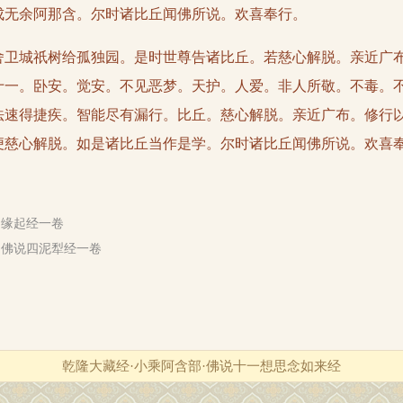
成无余阿那含。尔时诸比丘闻佛所说。欢喜奉行。
城祇树给孤独园。是时世尊告诸比丘。若慈心解脱。亲近广布
十一。卧安。觉安。不见恶梦。天护。人爱。非人所敬。不毒。
法速得捷疾。智能尽有漏行。比丘。慈心解脱。亲近广布。修行
便慈心解脱。如是诸比丘当作是学。尔时诸比丘闻佛所说。欢喜
·缘起经一卷
·佛说四泥犁经一卷
乾隆大藏经·小乘阿含部·佛说十一想思念如来经