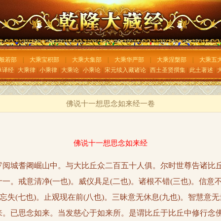
般若部
|
大乘宝积部
|
大乘大集部
|
大乘华严部
|
大乘涅槃部
|
大乘五
单译经
|
大乘律
|
小乘律
|
大乘论
|
小乘论
|
宋元续入藏诸论
|
西土圣贤撰集
|
此土著述
|
佛说十一想思念如来经一卷
佛说十一想思念如来经
城耆阇崛山中。与大比丘众二百五十人俱。尔时世尊告诸比丘
。戒意清净(一也)。威仪具足(二也)。诸根不错(三也)。信意不
忘失(七也)。止观现在前(八也)。三昧意无休息(九也)。智慧意无
来。已思念如来。当发慈心于如来所。是谓比丘于比丘中修行念