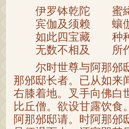
伊罗钵乾陀 蜜絺
宾伽及须赖 蠰伽
如此四宝藏 种种
无数不相及 所作
尔时世尊与阿那邠邸
那邠邸长者。已从如来
右膝着地。叉手向佛白
比丘僧。欲设甘露饮食
阿那邠邸请。时阿那邠