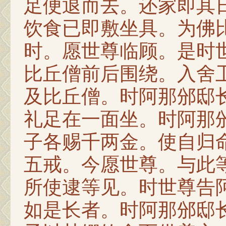
足便退而去。还家即其
饮食已即敷坐具。为佛
时。愿世尊临顾。是时
比丘僧前后围绕。入舍
及比丘僧。时阿那邠邸
礼足在一面坐。时阿那
子各赐千两金。使自归
五戒。今愿世尊。与此
所使逮等见。时世尊告
如是长者。时阿那邠邸