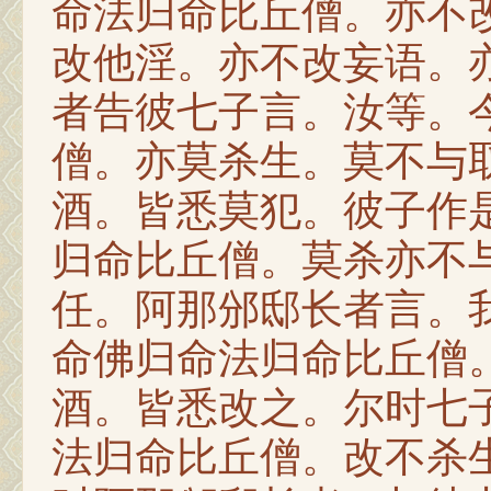
命法归命比丘僧。亦不
改他淫。亦不改妄语。
者告彼七子言。汝等。
僧。亦莫杀生。莫不与
酒。皆悉莫犯。彼子作
归命比丘僧。莫杀亦不
任。阿那邠邸长者言。
命佛归命法归命比丘僧
酒。皆悉改之。尔时七
法归命比丘僧。改不杀