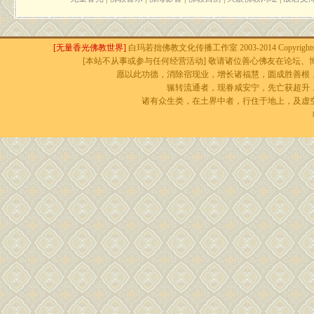
[无量香光佛教世界]
白玛若拙佛教文化传播工作室 2003-2014 Copyrights r
[本站不从事或参与任何经营活动] 敬请诸位善心佛友在论坛、博
愿以此功德，消除宿现业，增长诸福慧，圆成胜善根
辗转流通者，现眷咸安宁，先亡获超升
诸有众生类，在土界中者，行住于地上，及虚