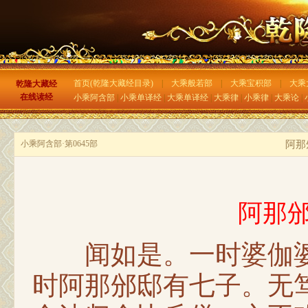
首页(乾隆大藏经目录)
|
大乘般若部
|
大乘宝积部
|
大乘
乾隆大藏经
在线读经
小乘阿含部
|
小乘单译经
|
大乘单译经
|
大乘律
|
小乘律
|
大乘论
|
小乘阿含部·第0645部
阿那
阿那
闻如是。一时婆伽婆
时阿那邠邸有七子。无