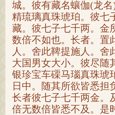
城。彼有藏名蠰伽(龙名
精琉璃真珠琥珀。彼七
藏。彼七子七千两。金
数倍不如也。长者。置
人。舍此鞞提施人。舍
大国男女大小。彼尽随
银珍宝车磲马瑙真珠琥
日中。随其所欲皆悉担
长者彼七子七千两金。
倍无数倍皆悉不及。是