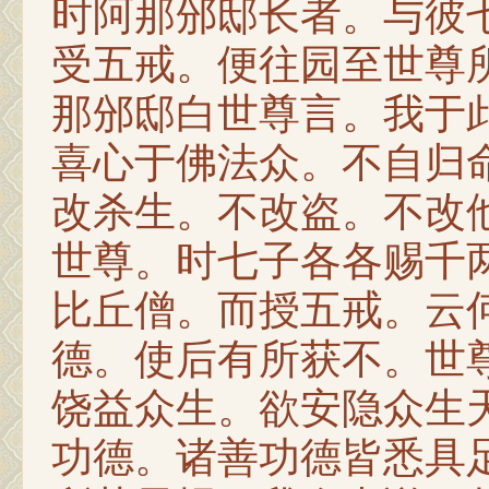
时阿那邠邸长者。与彼
受五戒。便往园至世尊
那邠邸白世尊言。我于
喜心于佛法众。不自归
改杀生。不改盗。不改
世尊。时七子各各赐千
比丘僧。而授五戒。云
德。使后有所获不。世
饶益众生。欲安隐众生
功德。诸善功德皆悉具