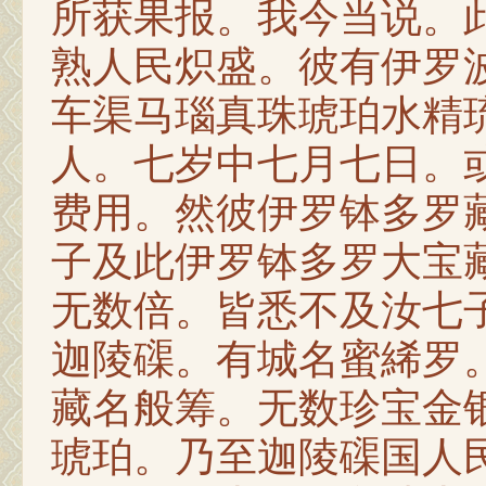
所获果报。我今当说。
熟人民炽盛。彼有伊罗
车渠马瑙真珠琥珀水精
人。七岁中七月七日。
费用。然彼伊罗钵多罗
子及此伊罗钵多罗大宝
无数倍。皆悉不及汝七
迦陵磲。有城名蜜絺罗
藏名般筹。无数珍宝金
琥珀。乃至迦陵磲国人