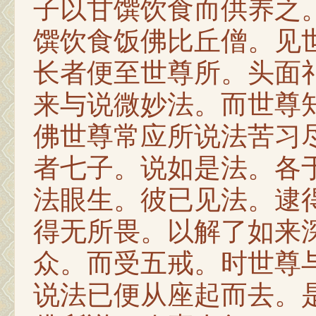
子以甘馔饮食而供养之
馔饮食饭佛比丘僧。见
长者便至世尊所。头面
来与说微妙法。而世尊
佛世尊常应所说法苦习
者七子。说如是法。各
法眼生。彼已见法。逮
得无所畏。以解了如来
众。而受五戒。时世尊
说法已便从座起而去。