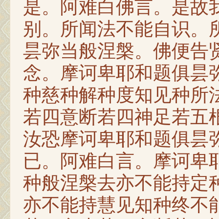
是。阿难白佛言。是故
别。所闻法不能自识。
昙弥当般涅槃。佛便告
念。摩诃卑耶和题俱昙
种慈种解种度知见种所
若四意断若四神足若五
汝恐摩诃卑耶和题俱昙
已。阿难白言。摩诃卑
种般涅槃去亦不能持定
亦不能持慧见知种终不