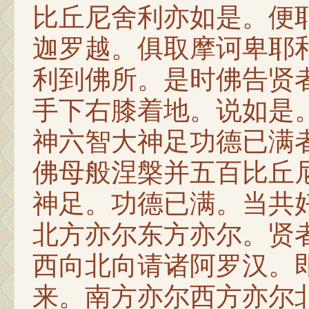
比丘尼舍利亦如是。便
迦罗越。俱取摩诃卑耶
利到佛所。是时佛告贤
手下右膝着地。说如是
神六智大神足功德已满
佛母般涅槃并五百比丘
神足。功德已满。当共
北方亦尔东方亦尔。贤
西向北向请诸阿罗汉。
来。南方亦尔西方亦尔