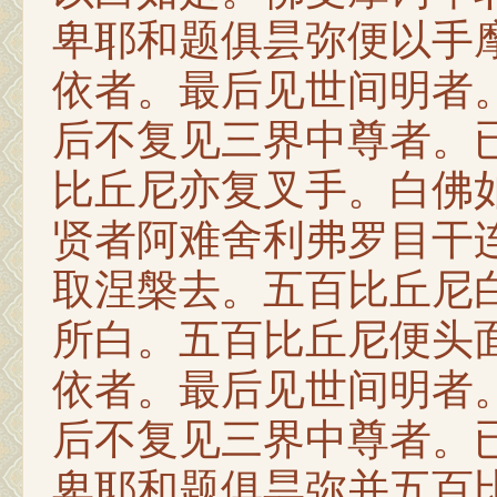
卑耶和题俱昙弥便以手
依者。最后见世间明者
后不复见三界中尊者。
比丘尼亦复叉手。白佛
贤者阿难舍利弗罗目干
取涅槃去。五百比丘尼
所白。五百比丘尼便头
依者。最后见世间明者
后不复见三界中尊者。
卑耶和题俱昙弥并五百