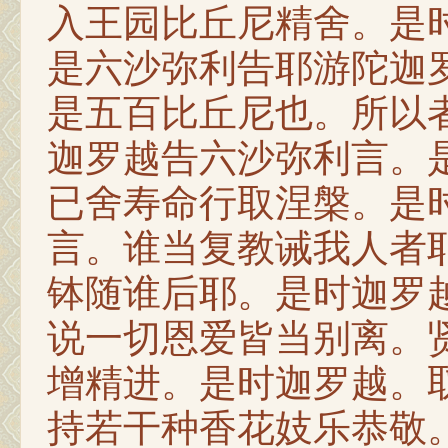
入王园比丘尼精舍。是
是六沙弥利告耶游陀迦
是五百比丘尼也。所以
迦罗越告六沙弥利言。
已舍寿命行取涅槃。是
言。谁当复教诫我人者
钵随谁后耶。是时迦罗
说一切恩爱皆当别离。
增精进。是时迦罗越。
持若干种香花妓乐恭敬