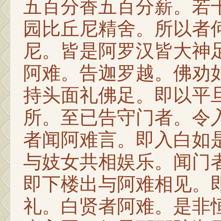
五百分香五百分薪。若
园比丘尼精舍。所以者
尼。皆是阿罗汉皆大神
阿难。告迦罗越。佛劝
持头面礼佛足。即以平
所。至已告守门者。令
者闻阿难言。即入白如
与妓女共相娱乐。闻门
即下楼出与阿难相见。
礼。白贤者阿难。是非