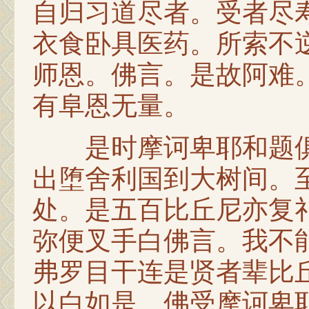
自归习道尽者。受者尽
衣食卧具医药。所索不
师恩。佛言。是故阿难
有阜恩无量。
是时摩诃卑耶和题俱
出堕舍利国到大树间。
处。是五百比丘尼亦复
弥便叉手白佛言。我不
弗罗目干连是贤者辈比
以白如是。佛受摩诃卑