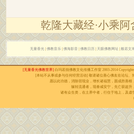
乾隆大藏经·小乘阿
无量香光
|
佛教音乐
|
佛海影音
|
佛教日历
|
天眼佛教网址
|
般若文
[无量香光佛教世界]
白玛若拙佛教文化传播工作室 2003-2014 Copyrights r
[本站不从事或参与任何经营活动] 敬请诸位善心佛友在论坛、博
愿以此功德，消除宿现业，增长诸福慧，圆成胜善根
辗转流通者，现眷咸安宁，先亡获超升
诸有众生类，在土界中者，行住于地上，及虚