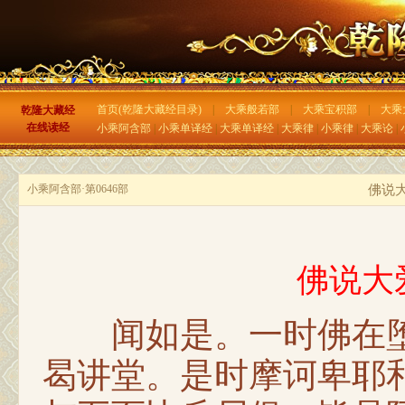
首页(乾隆大藏经目录)
|
大乘般若部
|
大乘宝积部
|
大乘
乾隆大藏经
在线读经
小乘阿含部
|
小乘单译经
|
大乘单译经
|
大乘律
|
小乘律
|
大乘论
|
小乘阿含部·第0646部
佛说
佛说大
闻如是。一时佛在堕
曷讲堂。是时摩诃卑耶