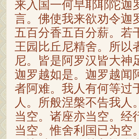
来入国一何早耶耶陀迦
言。佛使我来欲劝令迦
五百分香五百分薪。若
王园比丘尼精舍。所以
尼。皆是阿罗汉皆大神
迦罗越如是。迦罗越闻
者阿难。我人有何等过
人。所般涅槃不告我人
当空。诸座亦当空。经
当空。惟舍利国已为空