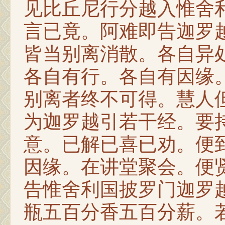
见比丘尼行分越入惟舍
言已竟。阿难即告迦罗
皆当别离消散。各自异
各自有行。各自有因缘
别离者终不可得。慧人
为迦罗越引若干经。要
意。已解已喜已劝。便
因缘。在讲堂聚会。便
告惟舍利国披罗门迦罗
瓶五百分香五百分薪。