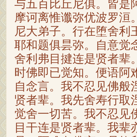
与五百比丘尼俱。皆是
摩诃离惟谶弥优波罗洹
尼大弟子。行在堕舍利
耶和题俱昙弥。自意觉
舍利弗目揵连是贤者辈
时佛即已觉知。便语阿
自念言。我不忍见佛般
贤者辈。我先舍寿行取
觉舍一切苦。我不忍见
目干连是贤者辈。我辈