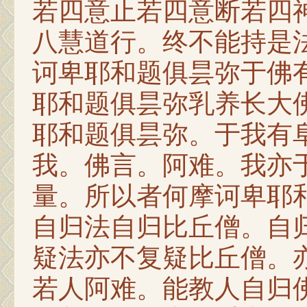
若四意止若四意断若四
八慧道行。终不能持是
诃卑耶和题俱昙弥于佛
耶和题俱昙弥乳养长大
耶和题俱昙弥。于我有
我。佛言。阿难。我亦
量。所以者何摩诃卑耶
自归法自归比丘僧。自
疑法亦不复疑比丘僧。
若人阿难。能教人自归