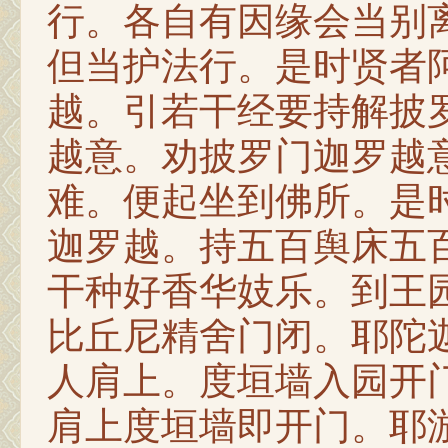
行。各自有因缘会当别
但当护法行。是时贤者
越。引若干经要持解披
越意。劝披罗门迦罗越
难。便起坐到佛所。是
迦罗越。持五百舆床五
干种好香华妓乐。到王
比丘尼精舍门闭。耶陀
人肩上。度垣墙入园开
肩上度垣墙即开门。耶