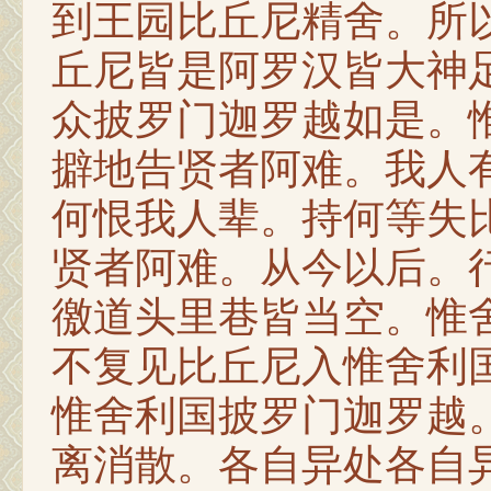
到王园比丘尼精舍。所
丘尼皆是阿罗汉皆大神
众披罗门迦罗越如是。
擗地告贤者阿难。我人
何恨我人辈。持何等失
贤者阿难。从今以后。
徼道头里巷皆当空。惟
不复见比丘尼入惟舍利
惟舍利国披罗门迦罗越
离消散。各自异处各自