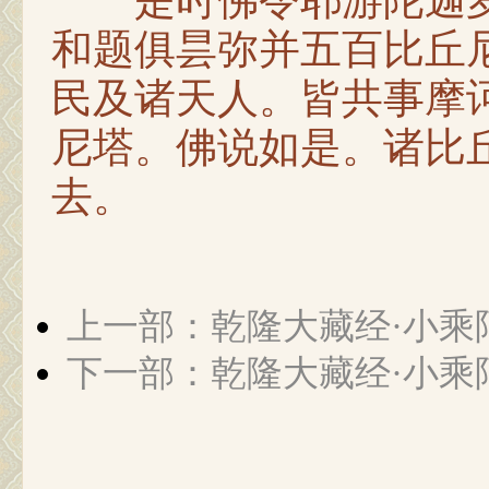
是时佛令耶游陀迦罗
和题俱昙弥并五百比丘
民及诸天人。皆共事摩
尼塔。佛说如是。诸比
去。
上一部：乾隆大藏经·小乘
下一部：乾隆大藏经·小乘