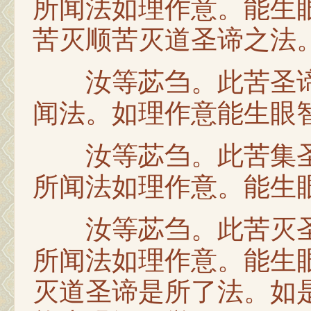
所闻法如理作意。能生
苦灭顺苦灭道圣谛之法
汝等苾刍。此苦圣谛
闻法。如理作意能生眼
汝等苾刍。此苦集圣
所闻法如理作意。能生
汝等苾刍。此苦灭圣
所闻法如理作意。能生
灭道圣谛是所了法。如