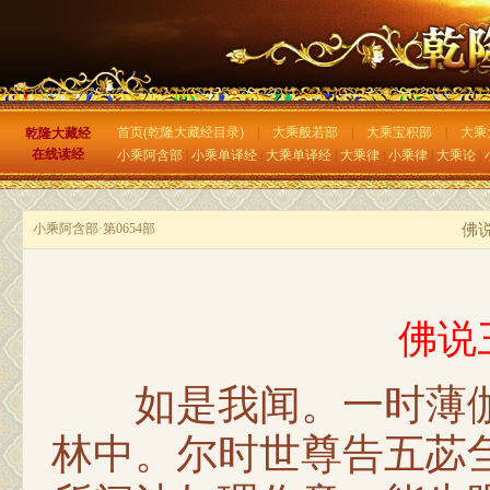
首页(乾隆大藏经目录)
|
大乘般若部
|
大乘宝积部
|
大乘
乾隆大藏经
在线读经
小乘阿含部
|
小乘单译经
|
大乘单译经
|
大乘律
|
小乘律
|
大乘论
|
小乘阿含部·第0654部
佛
佛说
如是我闻。一时薄伽
林中。尔时世尊告五苾