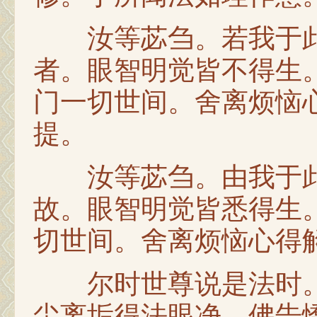
汝等苾刍。若我于此
者。眼智明觉皆不得生
门一切世间。舍离烦恼
提。
汝等苾刍。由我于此
故。眼智明觉皆悉得生
切世间。舍离烦恼心得
尔时世尊说是法时。
尘离垢得法眼净。佛告