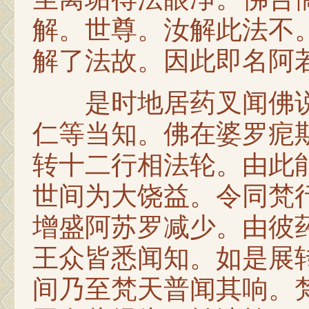
解。世尊。汝解此法不
解了法故。因此即名阿若
是时地居药叉闻佛说
仁等当知。佛在婆罗痆
转十二行相法轮。由此
世间为大饶益。令同梵
增盛阿苏罗减少。由彼
王众皆悉闻知。如是展
间乃至梵天普闻其响。