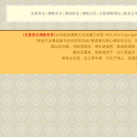
无量香光
|
佛教音乐
|
佛海影音
|
佛教日历
|
天眼佛教网址
|
般若文
[无量香光佛教世界]
白玛若拙佛教文化传播工作室 2003-2014 Copyrights r
[本站不从事或参与任何经营活动] 敬请诸位善心佛友在论坛、博
愿以此功德，消除宿现业，增长诸福慧，圆成胜善根
辗转流通者，现眷咸安宁，先亡获超升
诸有众生类，在土界中者，行住于地上，及虚