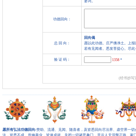
婆诃。
功德回向：
回向偈
总 回 向：
愿以此功德。庄严佛净土。上报
若有见闻者。悉发菩提心。尽此
验 证 码：
1358
*
(经书抄写
愿所有弘法功德回向:
赞助、流通、见闻、随喜者，及皆悉回向尽法界、虚空界一切
法，皆悉不成。所修善业，皆速成就。关闭一切诸恶趣门，开示人天涅槃正路。家