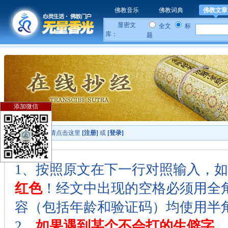
佛教音乐
佛教词典
佛教文章
显密文
全文
标
库：
题
添加微信
您还没有登陆
，请点击这里
[注册]
或
[登录]
1、按照原文在下一行对照输入，
红色
！经文中出现的空格必须用全角
容（包括年龄和验证码）均使用半
2、
如果遇到某个不会打的生僻字
，