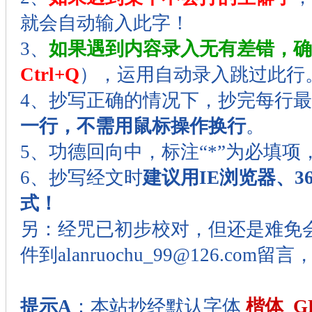
就会自动输入此字！
3、
如果遇到内容录入无有差错，确
Ctrl+Q
），运用自动录入跳过此行
4、抄写正确的情况下，抄完每行
一行，不需用鼠标操作换行
。
5、功德回向中，标注“*”为必填项
6、抄写经文时
建议用IE浏览器、
式！
另：经咒已初步校对，但还是难免
件到alanruochu_99@126.co
提示A
：本站抄经默认字体
楷体_GB