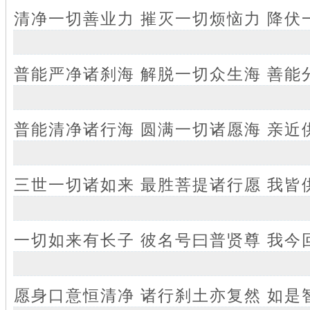
清净一切善业力 摧灭一切烦恼力 降伏
普能严净诸刹海 解脱一切众生海 善能
普能清净诸行海 圆满一切诸愿海 亲近
三世一切诸如来 最胜菩提诸行愿 我皆
一切如来有长子 彼名号曰普贤尊 我今
愿身口意恒清净 诸行刹土亦复然 如是