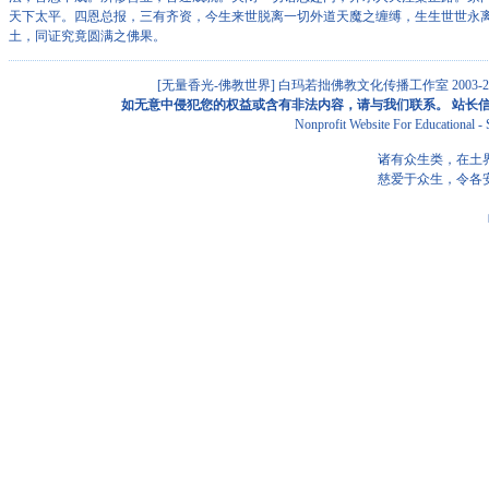
天下太平。四恩总报，三有齐资，今生来世脱离一切外道天魔之缠缚，生生世世永
土，同证究竟圆满之佛果。
[无量香光-佛教世界]
白玛若拙佛教文化传播工作室 2003-201
如无意中侵犯您的权益或含有非法内容，请与我们联系。 站长信箱: alan
Nonprofit Website For Educational 
诸有众生类，在土
慈爱于众生，令各