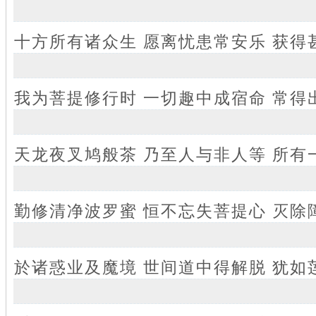
十方所有诸众生 愿离忧患常安乐 获得
我为菩提修行时 一切趣中成宿命 常得
天龙夜叉鸠般茶 乃至人与非人等 所有
勤修清净波罗蜜 恒不忘失菩提心 灭除
於诸惑业及魔境 世间道中得解脱 犹如