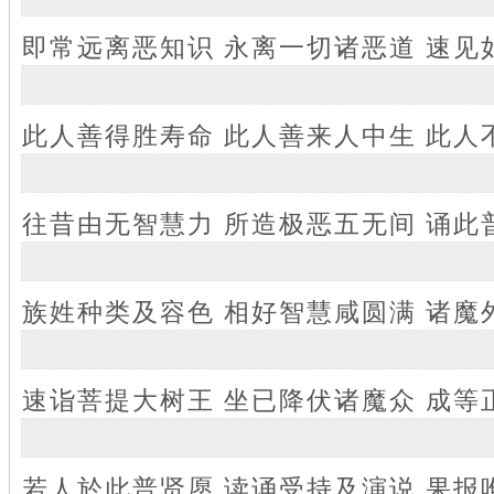
即常远离恶知识 永离一切诸恶道 速见
此人善得胜寿命 此人善来人中生 此人
往昔由无智慧力 所造极恶五无间 诵此
族姓种类及容色 相好智慧咸圆满 诸魔
速诣菩提大树王 坐已降伏诸魔众 成等
若人於此普贤愿 读诵受持及演说 果报