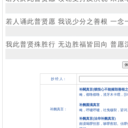
若人诵此普贤愿 我说少分之善根 一念
我此普贤殊胜行 无边胜福皆回向 普愿
抄 经 人：
补闕真言(嗔恨心不能摧毁善根之
唵，都噜都噜，渣牙木卡嘿，莎
补阙圆满真言
补阙真言：
唵，呼嚧呼嚧，社曳穆契，娑诃
补阙真言(法华补阙真言)
南谟喝啰怛那，哆啰夜耶。佉啰