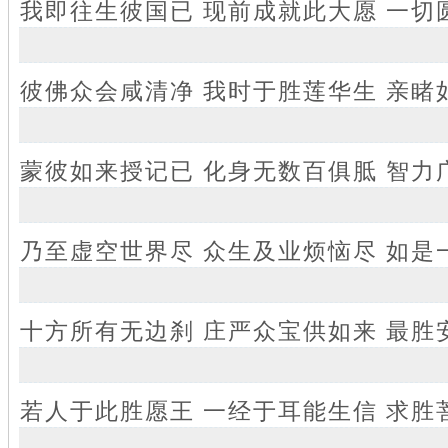
我即往生彼国已 现前成就此大愿 一切
彼佛众会咸清净 我时于胜莲华生 亲睹
蒙彼如来授记已 化身无数百俱胝 智力
乃至虚空世界尽 众生及业烦恼尽 如是
十方所有无边刹 庄严众宝供如来 最胜
若人于此胜愿王 一经于耳能生信 求胜