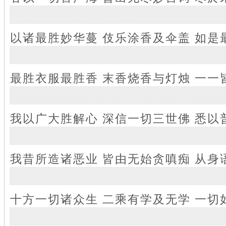
以诸最胜妙华蔓 伎乐涂香及伞盖 如是
最胜衣服最胜香 末香烧香与灯烛 一一
我以广大胜解心 深信一切三世佛 悉以
我昔所造诸恶业 皆由无始贪嗔痴 从身
十方一切诸众生 二乘有学及无学 一切