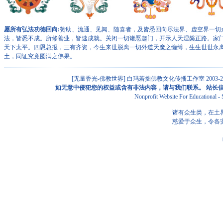
愿所有弘法功德回向:
赞助、流通、见闻、随喜者，及皆悉回向尽法界、虚空界一切
法，皆悉不成。所修善业，皆速成就。关闭一切诸恶趣门，开示人天涅槃正路。家
天下太平。四恩总报，三有齐资，今生来世脱离一切外道天魔之缠缚，生生世世永
土，同证究竟圆满之佛果。
[无量香光-佛教世界]
白玛若拙佛教文化传播工作室 2003-201
如无意中侵犯您的权益或含有非法内容，请与我们联系。 站长信箱: alan
Nonprofit Website For Educational 
诸有众生类，在土
慈爱于众生，令各