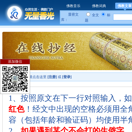
佛教音乐
佛教词典
佛教文章
显密文
全文
标
库：
题
添加微信
您还没有登陆
，请点击这里
[注册]
或
[登录]
1、按照原文在下一行对照输入，
红色
！经文中出现的空格必须用全角
容（包括年龄和验证码）均使用半
2、
如果遇到某个不会打的生僻字
，