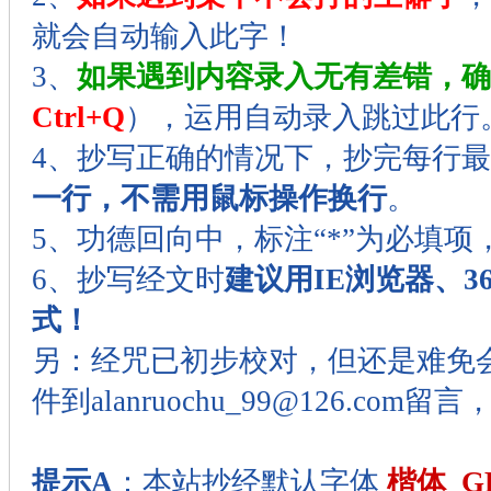
就会自动输入此字！
3、
如果遇到内容录入无有差错，确
Ctrl+Q
），运用自动录入跳过此行
4、抄写正确的情况下，抄完每行
一行，不需用鼠标操作换行
。
5、功德回向中，标注“*”为必填项
6、抄写经文时
建议用IE浏览器、
式！
另：经咒已初步校对，但还是难免
件到alanruochu_99@126.co
提示A
：本站抄经默认字体
楷体_GB