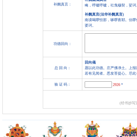
补阙真言：
唵，呼嚧呼嚧，社曳穆契，娑诃
补阙真言(法华补阙真言)
南谟喝啰怛那，哆啰夜耶。佉啰
婆诃。
功德回向：
回向偈
总 回 向：
愿以此功德。庄严佛净土。上报
若有见闻者。悉发菩提心。尽此
验 证 码：
2926
*
(经书抄写