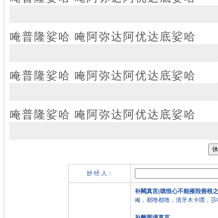
唵普隆娑哈 唵阿弥达阿优达底娑哈
唵普隆娑哈 唵阿弥达阿优达底娑哈
唵普隆娑哈 唵阿弥达阿优达底娑哈
抄 经 人：
补闕真言(嗔恨心不能摧毁善根之
唵，都噜都噜，渣牙木卡嘿，莎
补阙圆满真言